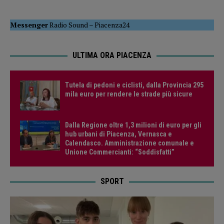
Messenger
Radio Sound
–
Piacenza24
ULTIMA ORA PIACENZA
Tutela di pedoni e ciclisti, dalla Provincia 295
mila euro per rendere le strade più sicure
Dalla Regione oltre 1,3 milioni di euro per gli
hub urbani di Piacenza, Vernasca e
Calendasco. Amministrazione comunale e
Unione Commercianti: “Soddisfatti”
SPORT