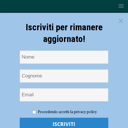
×
Iscriviti per rimanere
aggiornato!
HOME
NOTIZIE
Rugby – Lyons, 5 atleti bianconeri
Procedendo accetti la privacy policy
convocati con le Nazionali Azzurre
Rugby – Lyons, 5 atleti bianconeri