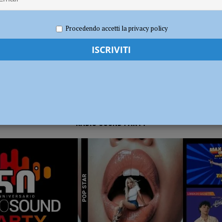
021
Carlofilippo Vardelli
Rugby
,
Sport
ia 295 mila euro per rendere le strade più sicure
ATTUALITÀ
Procedendo accetti la privacy policy
RADIO SOUND PARTY