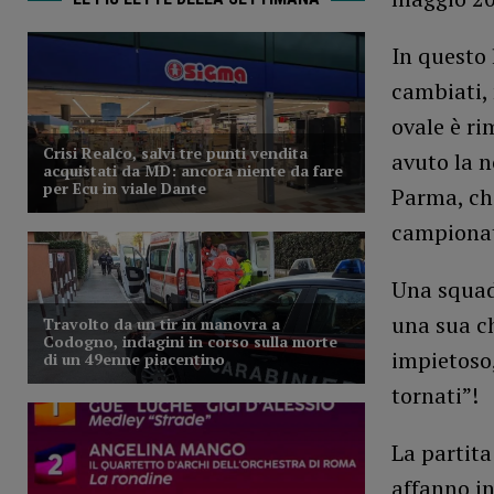
In questo 
cambiati,
ovale è ri
avuto la n
Parma, che
campionat
Una squadr
una sua ch
impietoso
tornati”!
La partita
affanno i