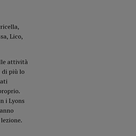
ricella,
sa, Lico,
le attività
 di più lo
ati
proprio.
n i Lyons
 hanno
 lezione.