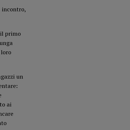
 incontro,
 il primo
lunga
 loro
agazzi un
entare:
e
to ai
ancare
ato