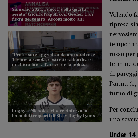
Volendo f
ripresa si
nervosism
tempo in u
rosso per 
termine d
di pareggi
Parma (e, 
turno di g
Per conclu
una severa
Under 14