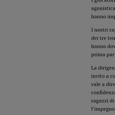
agonistica
hanno impo
I nostri r
dei tre te
hanno dov
prima part
La dirigen
invito a c
vale a dir
confidenza
ragazzi di
l’impegno 