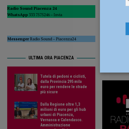
1 Giugno 2
del Consiglio
POLITICA
Radio Sound Piacenza 24
WhatsApp
333 7575246 –
Invia
[ 5 Agosto 2026 ]
Tutela di pedoni e ciclisti, dalla Provinc
Messenger
Radio Sound
–
Piacenza24
ULTIMA ORA PIACENZA
Tutela di pedoni e ciclisti,
dalla Provincia 295 mila
euro per rendere le strade
più sicure
Dalla Regione oltre 1,3
milioni di euro per gli hub
urbani di Piacenza,
Vernasca e Calendasco.
Amministrazione