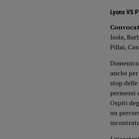
Lyons VS P
Convocat
Isola, Bar
Pillai, Ca
Domenica 3
anche per 
stop delle
permessi d
Ospiti deg
un percors
incontrato
I giocator