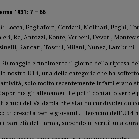
arma 1931: 7 – 66
i:
Locca, Pagliafora, Cordani, Molinari, Beghi, Tor
bieri, Re, Antozzi, Konte, Verbeni, Devoti, Montesis
ssinelli, Rancati, Tosciri, Milani, Nunez, Lambrini
0 maggio è finalmente il giorno della ripresa del
la nostra U14, una delle categorie che ha sofferto
 attività, solo molto recentemente infatti erano st
apprima gli allenamenti e poi il contatto vero e 
li amici del Valdarda che stanno condividendo co
o di crescita per le giovanili, i leoncini dell’U14
 i pari età del Parma, subendo in verità una dura
i parmensi si sono presentati con una squadra