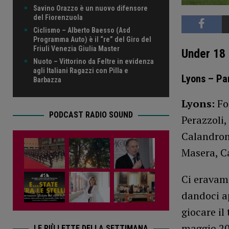
Savino Orazzo è un nuovo difensore
del Fiorenzuola
Ciclismo – Alberto Baesso (Asd
Programma Auto) è il “re” del Giro del
Friuli Venezia Giulia Master
Under 18
Nuoto – Vittorino da Feltre in evidenza
agli Italiani Ragazzi con Pilla e
Lyons – Pa
Barbazza
Lyons:
For
PODCAST RADIO SOUND
Perazzoli,
Calandroni
Masera, C
Ci eravamo
dandoci a
giocare il
maggio 20
LE PIÙ LETTE DELLA SETTIMANA