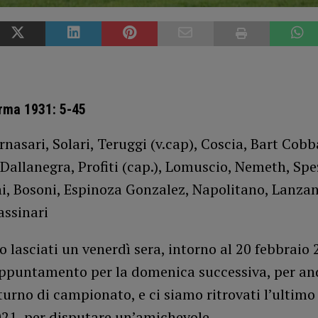
rma 1931: 5-45
nasari, Solari, Teruggi (v.cap), Coscia, Bart Cobb
 Dallanegra, Profiti (cap.), Lomuscio, Nemeth, Spe
, Bosoni, Espinoza Gonzalez, Napolitano, Lanzani
assinari
 lasciati un venerdì sera, intorno al 20 febbraio 
ppuntamento per la domenica successiva, per an
 turno di campionato, e ci siamo ritrovati l’ultimo
21, per disputare un’amichevole.