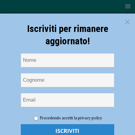
×
Iscriviti per rimanere
aggiornato!
HOME
NOTIZIE
Rugby, Top10 – Lyons alla ricerca dei
Procedendo accetti la privacy policy
primi punti in campionato contro Calvisano
Rugby, Top10 – Lyons alla ricerca dei