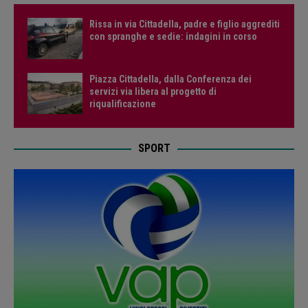
Rissa in via Cittadella, padre e figlio aggrediti
con spranghe e sedie: indagini in corso
Piazza Cittadella, dalla Conferenza dei
servizi via libera al progetto di
riqualificazione
SPORT