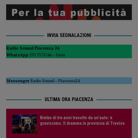
INVIA SEGNALAZIONI
Radio Sound Piacenza 24
WhatsApp
333 7575246 –
Invia
Messenger
Radio Sound
–
Piacenza24
ULTIMA ORA PIACENZA
Bimbo di tre anni travolto da un’auto: è
gravissimo. Il dramma in provincia di Treviso