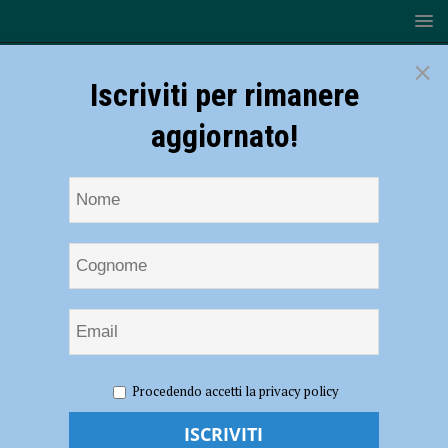
×
Iscriviti per rimanere
aggiornato!
HOME
NOTIZIE
CRONACA PIACENZA
Sacerdote
Procedendo accetti la privacy policy
benedice i candidati di una lista elettorale, la Diocesi: “Scelta non
opportuna e non condivisibile”