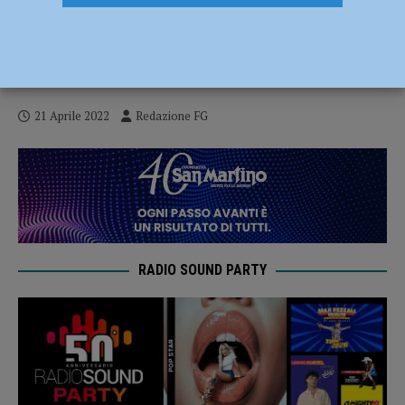
Sacerdote benedice i candidati di una
lista elettorale, la Diocesi: “Scelta non
opportuna e non condivisibile”
21 Aprile 2022
Redazione FG
RADIO SOUND PARTY