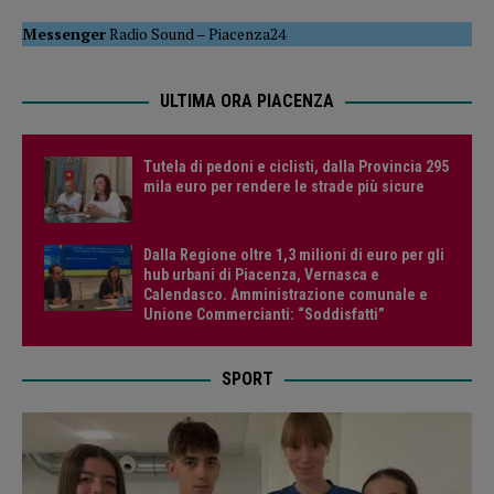
Messenger
Radio Sound
–
Piacenza24
ULTIMA ORA PIACENZA
Tutela di pedoni e ciclisti, dalla Provincia 295
mila euro per rendere le strade più sicure
Dalla Regione oltre 1,3 milioni di euro per gli
hub urbani di Piacenza, Vernasca e
Calendasco. Amministrazione comunale e
Unione Commercianti: “Soddisfatti”
SPORT