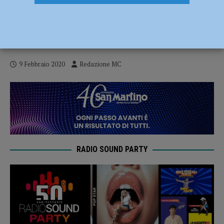
Sanremo 2020 su Radio Sound, la finale.
Vincitore spoilerato: trionfa Diodato.
Record di ascolti
9 Febbraio 2020
Redazione MC
RADIO SOUND PARTY