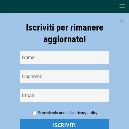
×
Iscriviti per rimanere
aggiornato!
HOME
NOTIZIE
ATTUALITÀ
Sanremo 2020 su
Procedendo accetti la privacy policy
Radio Sound, la finale. Vincitore spoilerato: trionfa Diodato. Record di
ascolti