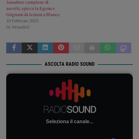
Amadeus campione di
ascolti, spicca la Egonu e
Grignani dà lezioni a Blanco
10 Febbraio 2023
In "Attualità"
ASCOLTA RADIO SOUND
Seleziona il canale...