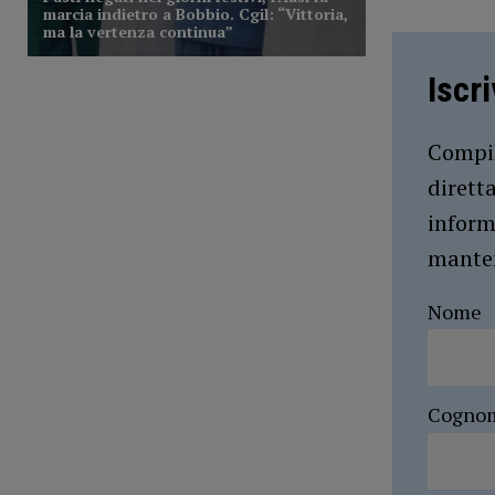
Iscr
Compil
dirett
inform
manten
Nome
Cogno