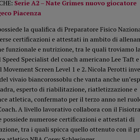
CHE:
Serie A2 – Nate Grimes nuovo giocatore
geco Piacenza
ossiede la qualifica di Preparatore Fisico Naziona
verse certificazioni e attestati in ambito di allen
e funzionale e nutrizione, tra le quali troviamo la
 Speed Specialist del coach americano Lee Taft e
 Movement Screen Level 1 e 2. Nicola Perotti inve
del vivaio biancorossoblu che vanta anche un’esp
dra, esperto di riabilitazione, riatletizzazione e
e atletica, confermato per il terzo anno nel ruol
oach. A livello lavorativo collabora con il Fisiot
 possiede numerose certificazioni e attestati di
azione, tra i quali spicca quello ottenuto con il p
e atletico NBA Corey Schlesinger.