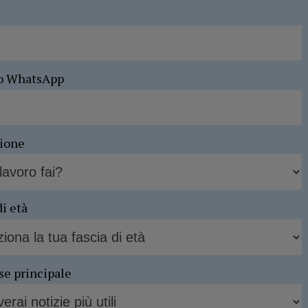
o WhatsApp
sione
di età
se principale