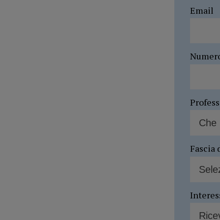
Email
Numer
Profes
Fascia 
Interes