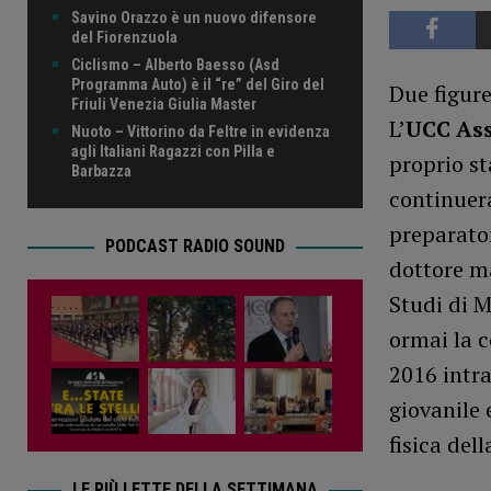
Savino Orazzo è un nuovo difensore
del Fiorenzuola
Ciclismo – Alberto Baesso (Asd
Programma Auto) è il “re” del Giro del
Due figure
Friuli Venezia Giulia Master
L’
UCC Ass
Nuoto – Vittorino da Feltre in evidenza
agli Italiani Ragazzi con Pilla e
proprio st
Barbazza
continuera
preparato
PODCAST RADIO SOUND
dottore ma
Studi di M
ormai la c
2016 intra
giovanile 
fisica del
LE PIÙ LETTE DELLA SETTIMANA