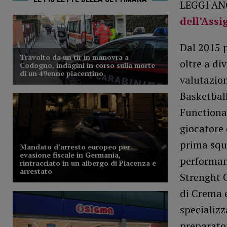
LEGGI AN
dell’Assi
Dal 2015 p
oltre a di
valutazion
Basketball
Functional
giocatore 
prima squa
performanc
Strenght C
di Crema e
specializz
preparator