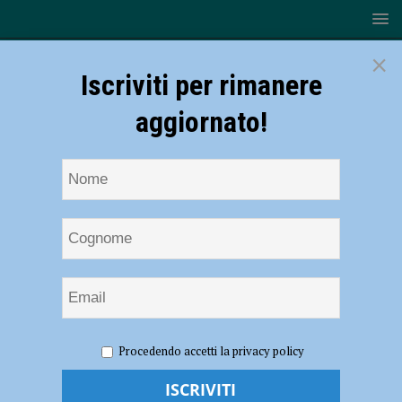
×
Iscriviti per rimanere
aggiornato!
HOME
NOTIZIE
SPORT
BASKET
Serie A2 –
Procedendo accetti la privacy policy
L’Assigeco sfiderà la Effe nell’ultima trasferta della fase a orologio –
AUDIO