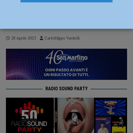
Serie A2 – L’Assigeco sfiderà la Effe
nell’ultima trasferta della fase a orologio
– AUDIO
28 Aprile 2023
Carlofilippo Vardelli
RADIO SOUND PARTY