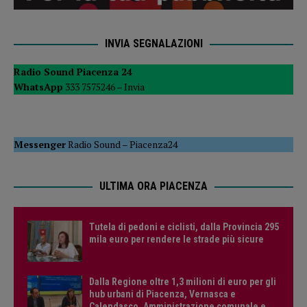
INVIA SEGNALAZIONI
Radio Sound Piacenza 24
WhatsApp
333 7575246 –
Invia
Messenger
Radio Sound
–
Piacenza24
ULTIMA ORA PIACENZA
Tutela di pedoni e ciclisti, dalla Provincia 295
mila euro per rendere le strade più sicure
Dalla Regione oltre 1,3 milioni di euro per gli
hub urbani di Piacenza, Vernasca e
Calendasco. Amministrazione comunale e