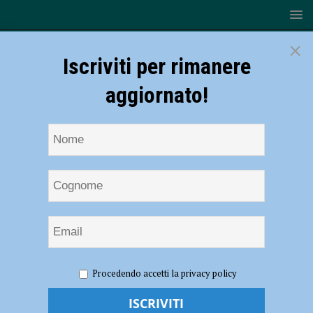
×
Iscriviti per rimanere
aggiornato!
HOME
NOTIZIE
SPORT
BASKET
Serie B – I
Procedendo accetti la privacy policy
Fiorenzuola Bees eruttano con un netto 94-65 su Salerno, due punti
pesanti per i gialloblu