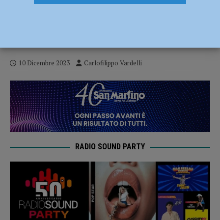
Serie B – I Fiorenzuola Bees eruttano con
un netto 94-65 su Salerno, due punti
pesanti per i gialloblu
10 Dicembre 2023
Carlofilippo Vardelli
RADIO SOUND PARTY