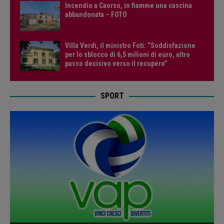
Incendio a Caorso, in fiamme una cascina
abbandonata – FOTO
Villa Verdi, il ministro Foti: “Soddisfazione
per lo sblocco di 6,5 milioni di euro, altro
passo decisivo verso il recupero”
SPORT