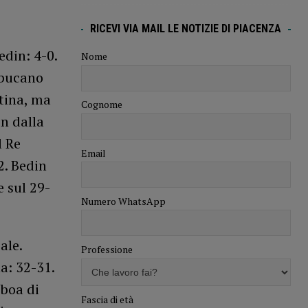
RICEVI VIA MAIL LE NOTIZIE DI PIACENZA
edin: 4-0.
Nome
 bucano
etina, ma
Cognome
in dalla
l Re
Email
2. Bedin
e sul 29-
Numero WhatsApp
ale.
Professione
a: 32-31.
 boa di
Fascia di età