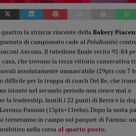
 quattro la striscia vincente della
Bakery Piacen
 giornata di campionato cade al
PalaRossini
contro
sconi Ancona. Il tabellone finale recita 92-84 per
 casa, che trovano la terza vittoria consecutiva t
novali assolutamente immarcabile (29pts con 7 
 difficile per la truppa di coach Del Re, che tran
mo istante nel secondo periodo non riesce mai a
e la leadership. Inutili i 22 punti di Berra e la do
Lorenzo Passoni (13pts+11rebs). Dopo la sosta pa
si torneranno in campo sul parquet di Faenza: un
roibitivo nella corsa
al quarto posto.