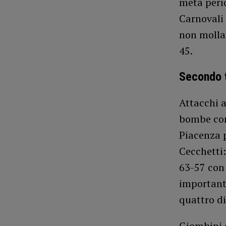
metà perio
Carnovali 
non molla 
45.
Secondo
Attacchi a
bombe cons
Piacenza p
Cecchetti:
63-57 con
importanti
quattro di
Giombini e