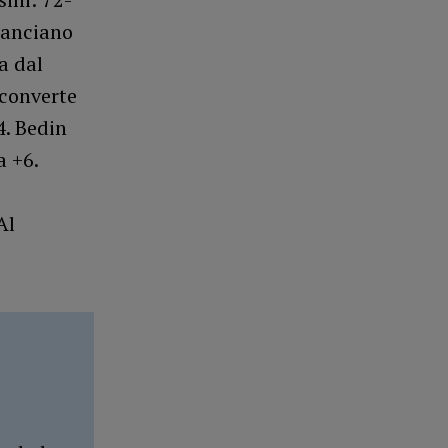
 lanciano
a dal
 converte
4. Bedin
a +6.
Al