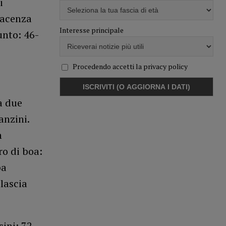
i
iacenza
Interesse principale
unto: 46-
Procedendo accetti la privacy policy
a due
anzini.
n
ro di boa:
ba
 lascia
ini: 72-