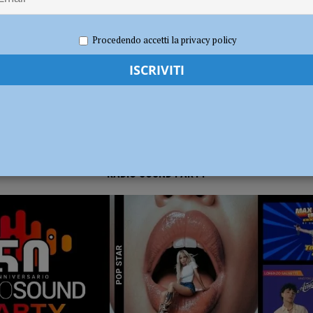
23
Carlofilippo Vardelli
Basket
,
Notizie
,
Sport
dI): “Verificare subito la situazione nella provincia di Piacenza”
POLITICA
Procedendo accetti la privacy policy
RADIO SOUND PARTY