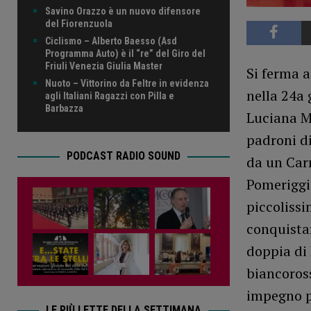
Savino Orazzo è un nuovo difensore
del Fiorenzuola
Ciclismo – Alberto Baesso (Asd
Programma Auto) è il “re” del Giro del
Friuli Venezia Giulia Master
Si ferma a
Nuoto – Vittorino da Feltre in evidenza
nella 24a
agli Italiani Ragazzi con Pilla e
Barbazza
Luciana Mo
padroni di
PODCAST RADIO SOUND
da un Car
Pomeriggio
piccolissi
conquistar
doppia di 
biancoros
impegno p
LE PIÙ LETTE DELLA SETTIMANA