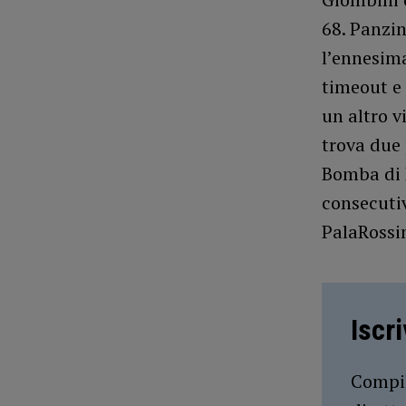
68. Panzin
l’ennesima
timeout e
un altro v
trova due 
Bomba di 
consecutiv
PalaRossin
Iscr
Compil