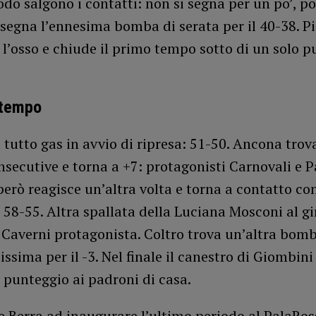
do salgono i contatti: non si segna per un po’, po
segna l’ennesima bomba di serata per il 40-38. P
l’osso e chiude il primo tempo sotto di un solo p
 tempo
 tutto gas in avvio di ripresa: 51-50. Ancona trov
ecutive e torna a +7: protagonisti Carnovali e P
erò reagisce un’altra volta e torna a contatto co
 58-55. Altra spallata della Luciana Mosconi al gi
 Caverni protagonista. Coltro trova un’altra bom
ssima per il -3. Nel finale il canestro di Giombini
 punteggio ai padroni di casa.
 Berra ad inaugurare l’ultimo periodo al PalaRoss