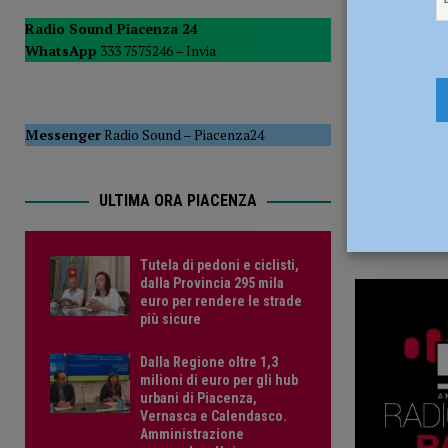
2 Aprile 20
POLITICA
Radio Sound Piacenza 24
WhatsApp
333 7575246 –
Invia
[ 5 Agosto 2026 ]
Caldo estremo e asili nido, Tagliaferri (F
Messenger
Radio Sound
–
Piacenza24
ULTIMA ORA PIACENZA
Tutela di pedoni e ciclisti,
dalla Provincia 295 mila
euro per rendere le strade
più sicure
Dalla Regione oltre 1,3
milioni di euro per gli hub
urbani di Piacenza,
Vernasca e Calendasco.
Amministrazione