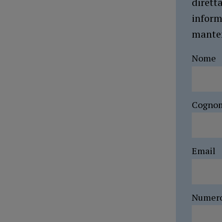
dirett
inform
manten
Nome
Cogno
Email
Numer