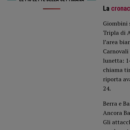
La
crona
Giombini s
Tripla di 
l’area bia
Carnovali 
lunetta: 
chiama tim
riporta av
24.
Berra e Ba
Ancora Ba
Gli attacc