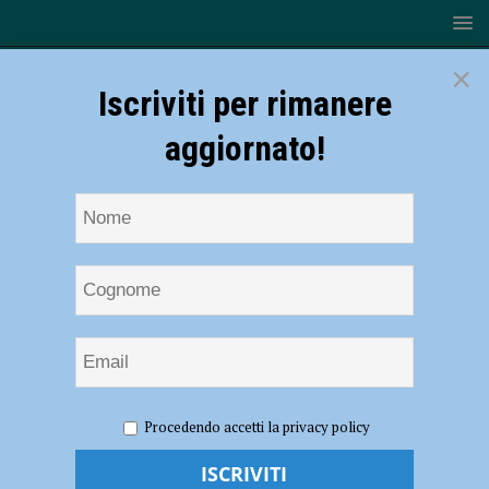
×
Iscriviti per rimanere
aggiornato!
HOME
NOTIZIE
SPORT
BASKET
Serie B –
Procedendo accetti la privacy policy
L’Assigeco vuole subito rialzare la testa nella sfida interna contro
Piazza Armerina – AUDIO