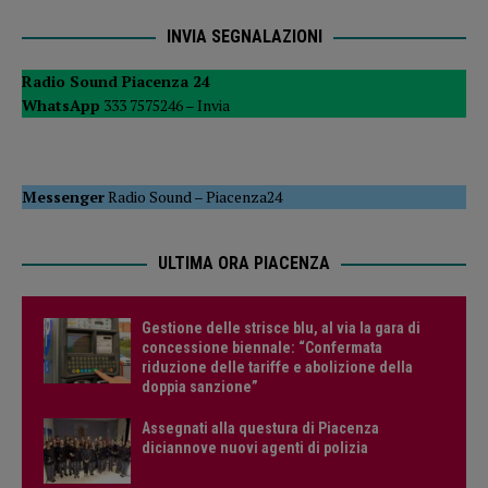
INVIA SEGNALAZIONI
Radio Sound Piacenza 24
WhatsApp
333 7575246 –
Invia
Messenger
Radio Sound
–
Piacenza24
ULTIMA ORA PIACENZA
Gestione delle strisce blu, al via la gara di
concessione biennale: “Confermata
riduzione delle tariffe e abolizione della
doppia sanzione”
Assegnati alla questura di Piacenza
diciannove nuovi agenti di polizia