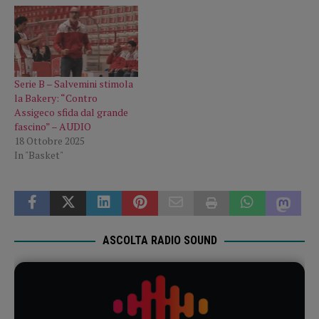
Serie B – Salvemini stimola
la Bakery: “Contro
Assigeco sfida dal grande
fascino” – AUDIO
18 Ottobre 2025
In "Basket"
ASCOLTA RADIO SOUND