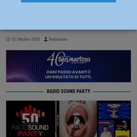
Serie B – L’Assigeco vuole subito rialzare
la testa nella sfida interna contro Piazza
Armerina – AUDIO
31 Ottobre 2025
Redazione
RADIO SOUND PARTY