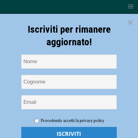
×
Iscriviti per rimanere
aggiornato!
HOME
NOTIZIE
SPORT
Serie B1- La Conad
Procedendo accetti la privacy policy
Alsenese non trova il bis: Cesena festeggia (0-3)
Serie B1- La Conad Alsenese non trova il