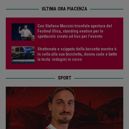
ULTIMA ORA PIACENZA
Con Stefano Massini trionfale apertura del
Festival Illica, standing ovation per lo
spettacolo creato ad hoc per l’evento
Strattonata e scippata della borsetta mentre è
in sella alla sua bicicletta, donna cade e batte
la testa: indagini in corso
SPORT