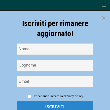
×
Iscriviti per rimanere
aggiornato!
HOME
NOTIZIE
SPORT
Serie B2 – La Pallavolo
Procedendo accetti la privacy policy
Sangiorgio in casa dell’Arbor cerca di voltare pagina
Serie B2 – La Pallavolo Sangiorgio in casa