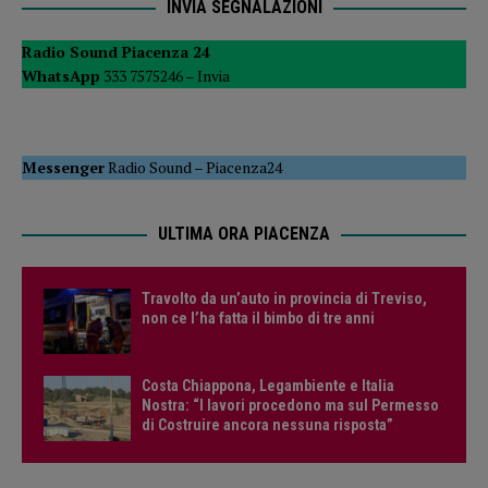
INVIA SEGNALAZIONI
Radio Sound Piacenza 24
WhatsApp
333 7575246 –
Invia
Messenger
Radio Sound
–
Piacenza24
ULTIMA ORA PIACENZA
Travolto da un’auto in provincia di Treviso,
non ce l’ha fatta il bimbo di tre anni
Costa Chiappona, Legambiente e Italia
Nostra: “I lavori procedono ma sul Permesso
di Costruire ancora nessuna risposta”