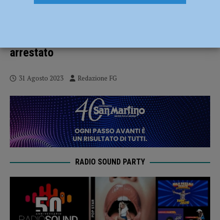
Sorpreso a rubare sferra un pugno al
vigilante del supermercato poi
aggredisce i carabinieri, bloccato e
arrestato
31 Agosto 2023
Redazione FG
RADIO SOUND PARTY