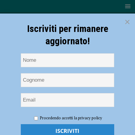
×
Iscriviti per rimanere
aggiornato!
HOME
NOTIZIE
CRONACA PIACENZA
Sorpreso a
Procedendo accetti la privacy policy
rubare sferra un pugno al vigilante del supermercato poi aggredisce i
carabinieri, bloccato e arrestato