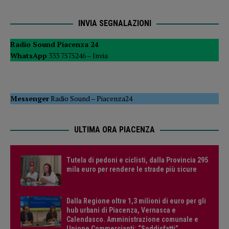
INVIA SEGNALAZIONI
Radio Sound Piacenza 24
WhatsApp
333 7575246 –
Invia
Messenger
Radio Sound
–
Piacenza24
ULTIMA ORA PIACENZA
Tutela di pedoni e ciclisti, dalla Provincia 295
mila euro per rendere le strade più sicure
Dalla Regione oltre 1,3 milioni di euro per gli
hub urbani di Piacenza, Vernasca e
Calendasco. Amministrazione comunale e
Unione Commercianti: “Soddisfatti”