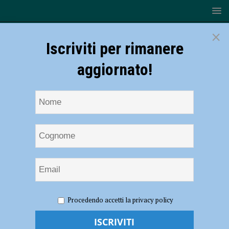
×
Iscriviti per rimanere
aggiornato!
HOME
NOTIZIE
POLITICA
Social Card, idonee
Procedendo accetti la privacy policy
oltre 4 mila famiglie ma solo un terzo potrà beneficiarne: “Non
dipende dal Comune di Piacenza”