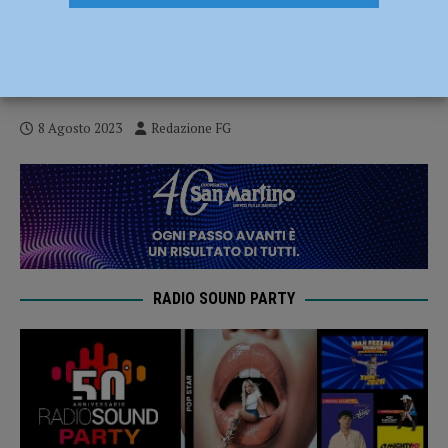
Social Card, idonee oltre 4 mila famiglie
ma solo un terzo potrà beneficiarne: “Non
dipende dal Comune di Piacenza”
8 Agosto 2023
Redazione FG
RADIO SOUND PARTY