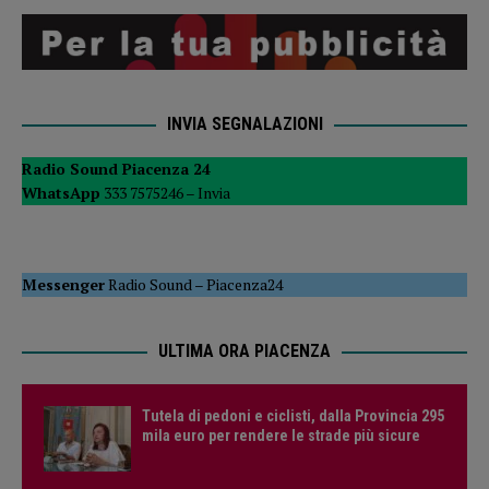
INVIA SEGNALAZIONI
Radio Sound Piacenza 24
WhatsApp
333 7575246 –
Invia
Messenger
Radio Sound
–
Piacenza24
ULTIMA ORA PIACENZA
Tutela di pedoni e ciclisti, dalla Provincia 295
mila euro per rendere le strade più sicure