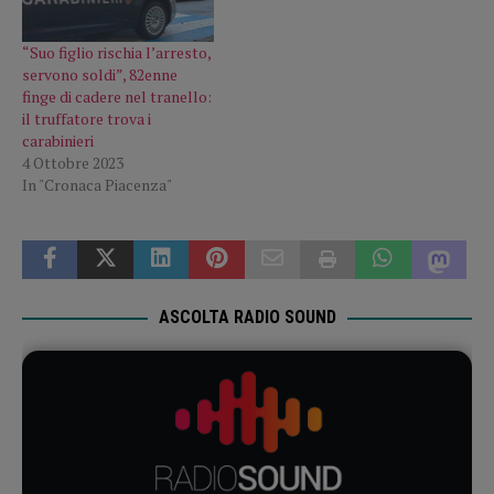
“Suo figlio rischia l’arresto,
servono soldi”, 82enne
finge di cadere nel tranello:
il truffatore trova i
carabinieri
4 Ottobre 2023
In "Cronaca Piacenza"
ASCOLTA RADIO SOUND