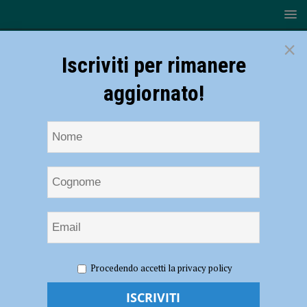
×
Iscriviti per rimanere
aggiornato!
HOME
NOTIZIE
CRONACA PIACENZA
“Sono in
Procedendo accetti la privacy policy
casa con mio figlio e ha bisogno di medicine”, i carabinieri le portano i
farmaci a casa