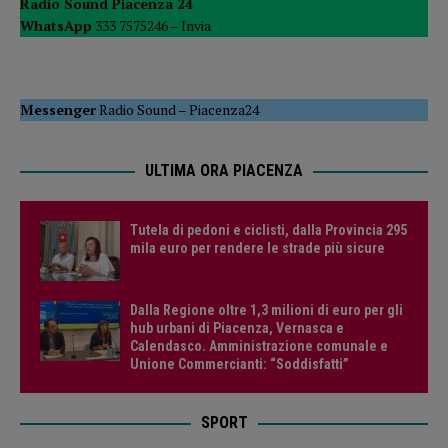
Radio Sound Piacenza 24
WhatsApp
333 7575246 –
Invia
Messenger
Radio Sound
–
Piacenza24
ULTIMA ORA PIACENZA
Tutela di pedoni e ciclisti, dalla Provincia 295
mila euro per rendere le strade più sicure
Dalla Regione oltre 1,3 milioni di euro per gli
hub urbani di Piacenza, Vernasca e
Calendasco. Amministrazione comunale e
Unione Commercianti: “Soddisfatti”
SPORT