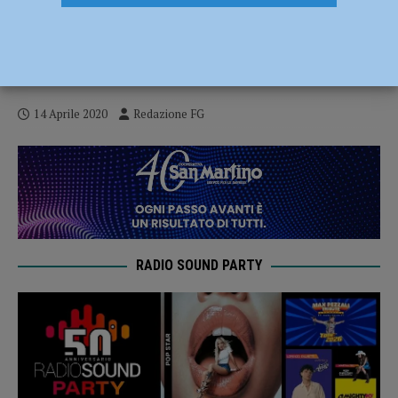
“Sono in casa con mio figlio e ha bisogno
di medicine”, i carabinieri le portano i
farmaci a casa
14 Aprile 2020
Redazione FG
RADIO SOUND PARTY