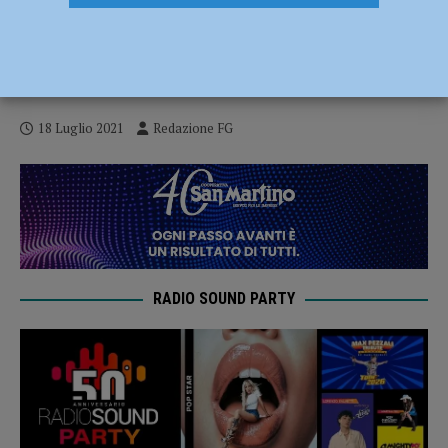
Spazio 4, il sindacato Ugl: “Gestori
inadempienti in almeno due occasioni, la
concessione è ancora valida?”
18 Luglio 2021
Redazione FG
RADIO SOUND PARTY