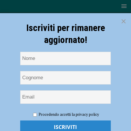
×
Iscriviti per rimanere
aggiornato!
HOME
NOTIZIE
POLITICA
Spazio 4, il sindacato
Procedendo accetti la privacy policy
Ugl: “Gestori inadempienti in almeno due occasioni, la concessione è
ancora valida?”