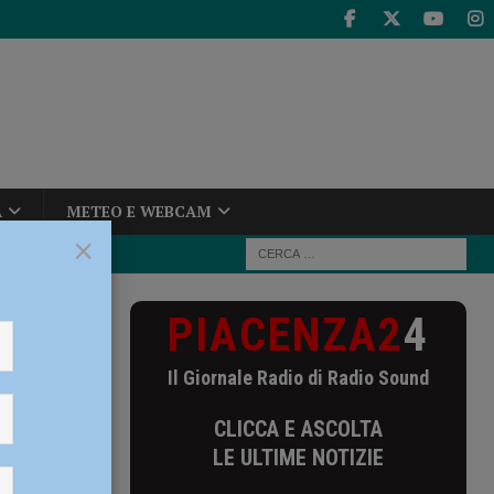
A
METEO E WEBCAM
×
PIACENZA2
4
furgone sulla
Il Giornale Radio di Radio Sound
sulla
CLICCA E ASCOLTA
 tilt
LE ULTIME NOTIZIE