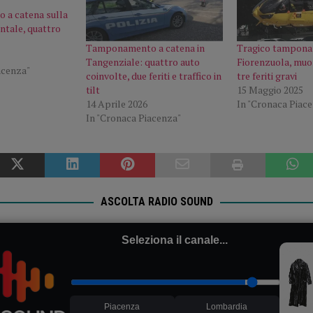
a catena sulla
ntale, quattro
Tamponamento a catena in
Tragico tampona
Tangenziale: quattro auto
Fiorenzuola, muo
acenza"
coinvolte, due feriti e traffico in
tre feriti gravi
tilt
15 Maggio 2025
14 Aprile 2026
In "Cronaca Piac
In "Cronaca Piacenza"
ASCOLTA RADIO SOUND
Seleziona il canale...
Piacenza
Lombardia