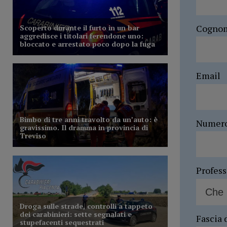
Cogno
Email
Numer
Profes
Fascia 