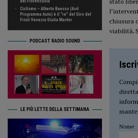
stato liber
del Fiorenzuola
Ciclismo – Alberto Baesso (Asd
l’interven
Programma Auto) è il “re” del Giro del
chiusura d
Friuli Venezia Giulia Master
viabilità. 
PODCAST RADIO SOUND
Iscr
Compil
dirett
inform
LE PIÙ LETTE DELLA SETTIMANA
manten
Nome