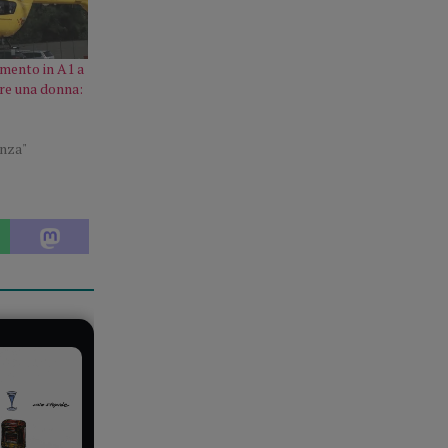
mento in A1 a
re una donna:
enza"