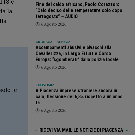
 118 e
Fine del caldo africano, Paolo Corazzon:
ia la
“Calo deciso delle temperature solo dopo
ferragosto” – AUDIO
lla
6 Agosto 2026
CRONACA PIACENZA
Accampamenti abusivi e bivacchi alla
Cavallerizza, in Largo Erfurt e Corso
Europa: “sgomberati” dalla polizia locale
6 Agosto 2026
ECONOMIA
solo le
A Piacenza imprese straniere ancora in
calo, flessione del 6,3% rispetto a un anno
fa
6 Agosto 2026
RICEVI VIA MAIL LE NOTIZIE DI PIACENZA