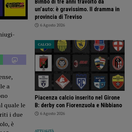
Bimbo di tre anni travolto da
un’auto: è gravissimo. Il dramma in
provincia di Treviso
6 Agosto 2026
CALCIO
ense,
le a
ono
Piacenza calcio inserito nel Girone
l quale le
B: derby con Fiorenzuola e Nibbiano
iti i due
6 Agosto 2026
olo, è
ATTUALITÀ