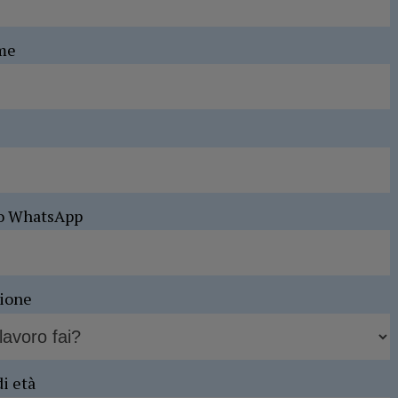
me
o WhatsApp
sione
di età