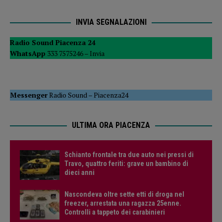
INVIA SEGNALAZIONI
Radio Sound Piacenza 24
WhatsApp
333 7575246 –
Invia
Messenger
Radio Sound
–
Piacenza24
ULTIMA ORA PIACENZA
Schianto frontale tra due auto nei pressi di
Travo, quattro feriti: grave un bambino di
dieci anni
Nascondeva oltre sette etti di droga nel
freezer, arrestata una ragazza 25enne.
Controlli a tappeto dei carabinieri