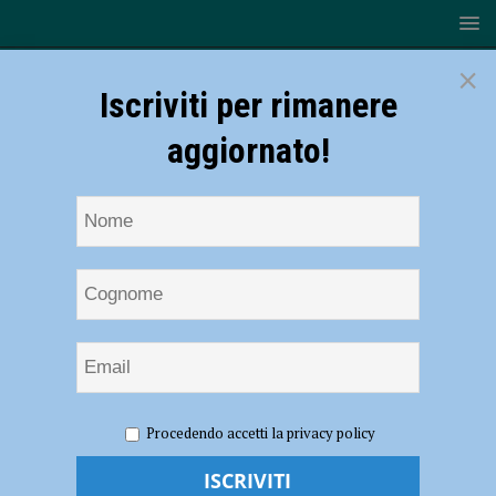
×
Iscriviti per rimanere
aggiornato!
HOME
NOTIZIE
ATTUALITÀ
Toni Capuozzo a
Procedendo accetti la privacy policy
Morfasso, ritirerà il premio “Testimone delle piccole comunità”
Toni Capuozzo a Morfasso, ritirerà il