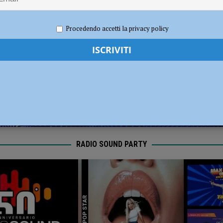
n nuovo parere urbanistico certifica il corretto operato del Comune, sempre
ICA
2021
Redazione FG
Attualità
Procedendo accetti la privacy policy
 gravissimo. Il dramma in provincia di Treviso
CRONACA PIACENZA
RADIO SOUND PARTY