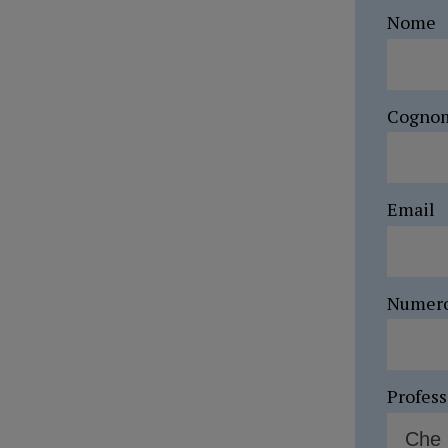
Nome
Cogno
Email
Numer
Profes