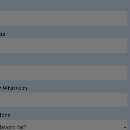
me
o WhatsApp
sione