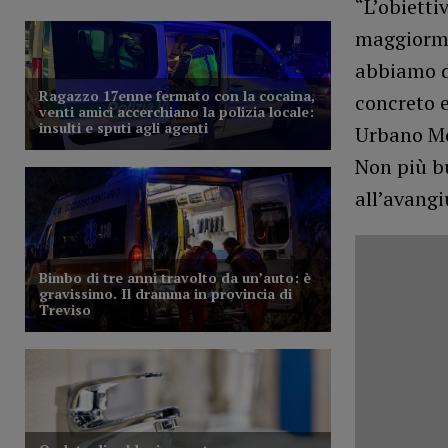
“L’obietti
maggiorme
abbiamo da
concreto e
Urbano Mob
Non più b
all’avangi