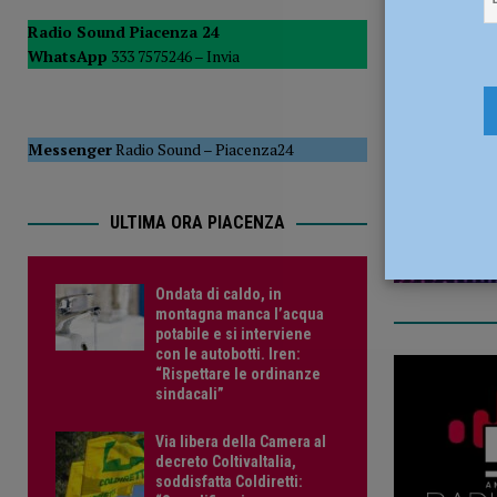
[ 7 Agosto 2026 ]
Costa Chiappona, il sindaco Maserati: “U
Radio Sound Piacenza 24
WhatsApp
333 7575246 –
Invia
agito con trasparenza e nel rispetto delle leggi”
POLIT
15 Luglio 
[ 6 Agosto 2026 ]
Bimbo di tre anni travolto da un’auto: è
Messenger
Radio Sound
–
Piacenza24
ULTIMA ORA PIACENZA
Ondata di caldo, in
montagna manca l’acqua
potabile e si interviene
con le autobotti. Iren:
“Rispettare le ordinanze
sindacali”
Via libera della Camera al
decreto ColtivaItalia,
soddisfatta Coldiretti: