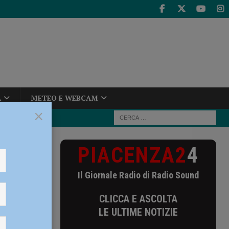
A
METEO E WEBCAM
×
PIACENZA2
4
euro per il
Il Giornale Radio di Radio Sound
di euro
CLICCA E ASCOLTA
 anni
LE ULTIME NOTIZIE