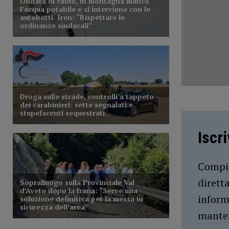
Iscr
Compil
dirett
inform
manten