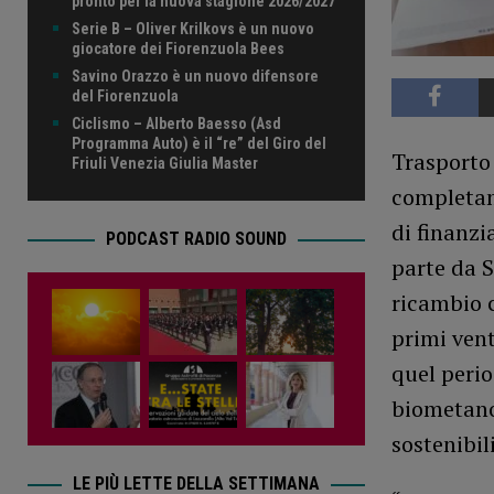
pronto per la nuova stagione 2026/2027
Serie B – Oliver Krilkovs è un nuovo
giocatore dei Fiorenzuola Bees
Savino Orazzo è un nuovo difensore
del Fiorenzuola
Ciclismo – Alberto Baesso (Asd
Programma Auto) è il “re” del Giro del
Trasporto 
Friuli Venezia Giulia Master
completame
di finanzi
PODCAST RADIO SOUND
parte da S
ricambio c
primi vent
quel perio
biometano
sostenibili
LE PIÙ LETTE DELLA SETTIMANA