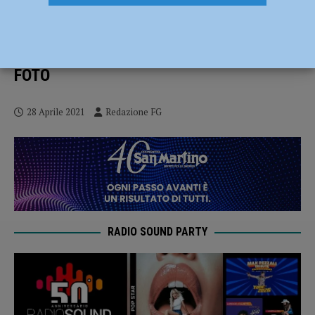
Il tour dell’Ugl fa tappa ad Amazon:
“Modello organizzativo che non tiene
conto della qualità del lavoro” – AUDIO e
FOTO
28 Aprile 2021
Redazione FG
RADIO SOUND PARTY