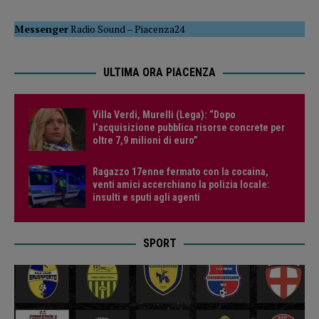
Messenger
Radio Sound
–
Piacenza24
ULTIMA ORA PIACENZA
Villa Verdi, Murelli (Lega): “Dopo
l’acquisizione pubblica risorse concrete per
oltre 7,9 milioni di euro”
Ragazzo 17enne fermato con la cocaina,
venti amici accerchiano la polizia locale:
insulti e sputi agli agenti
SPORT