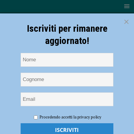
×
Iscriviti per rimanere
aggiornato!
HOME
NOTIZIE
ECONOMIA
Il tour dell’Ugl fa
Procedendo accetti la privacy policy
tappa ad Amazon: “Modello organizzativo che non tiene conto della
qualità del lavoro” – AUDIO e FOTO