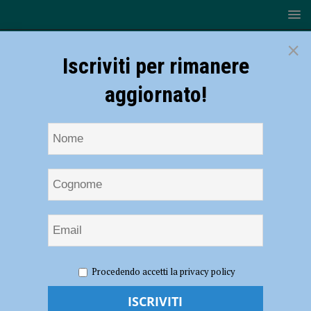
×
Iscriviti per rimanere
aggiornato!
HOME
NOTIZIE
EVENTI A PIACENZA
Un inno per
Procedendo accetti la privacy policy
una nuova alba insieme a Spirit Gospel Choir, a Bobbio il 18 agosto
Un inno per una nuova alba insieme a