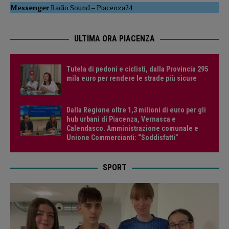
Messenger
Radio Sound
–
Piacenza24
ULTIMA ORA PIACENZA
Tutela di pedoni e ciclisti, dalla Provincia 295
mila euro per rendere le strade più sicure
Dalla Regione oltre 1,3 milioni di euro per gli
hub urbani di Piacenza, Vernasca e
Calendasco. Amministrazione comunale e
Unione Commercianti: “Soddisfatti”
SPORT