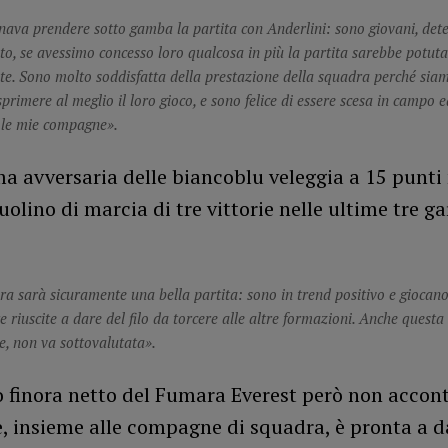
ava prendere sotto gamba la partita con Anderlini: sono giovani, det
to, se avessimo concesso loro qualcosa in più la partita sarebbe potut
e. Sono molto soddisfatta della prestazione della squadra perché sia
sprimere al meglio il loro gioco, e sono felice di essere scesa in campo e
 le mie compagne».
a avversaria delle biancoblu veleggia a 15 punti 
uolino di marcia di tre vittorie nelle ultime tre ga
a sarà sicuramente una bella partita: sono in trend positivo e giocano
 riuscite a dare del filo da torcere alle altre formazioni. Anche questa
re, non va sottovalutata».
o finora netto del Fumara Everest però non accon
, insieme alle compagne di squadra, è pronta a da