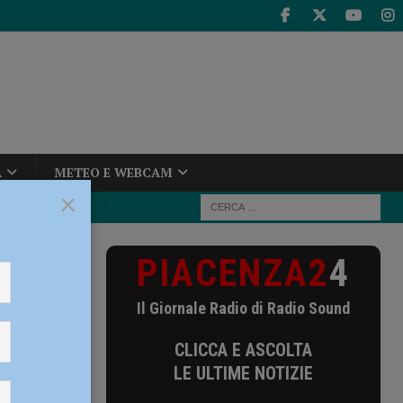
A
METEO E WEBCAM
×
PIACENZA2
4
st, Ducoli:
Il Giornale Radio di Radio Sound
il
CLICCA E ASCOLTA
più in
LE ULTIME NOTIZIE