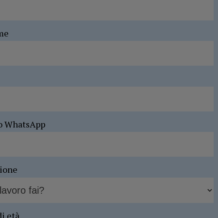
me
o WhatsApp
sione
di età