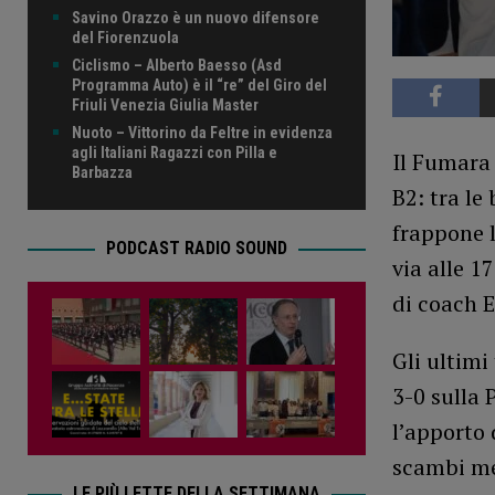
Savino Orazzo è un nuovo difensore
del Fiorenzuola
Ciclismo – Alberto Baesso (Asd
Programma Auto) è il “re” del Giro del
Friuli Venezia Giulia Master
Nuoto – Vittorino da Feltre in evidenza
agli Italiani Ragazzi con Pilla e
Il Fumara 
Barbazza
B2: tra le
frappone l
PODCAST RADIO SOUND
via alle 1
di coach 
Gli ultimi
3-0 sulla 
l’apporto 
scambi mes
LE PIÙ LETTE DELLA SETTIMANA