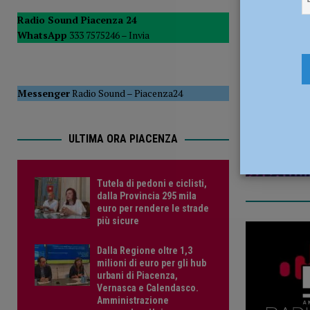
del Consiglio
POLITICA
Radio Sound Piacenza 24
WhatsApp
333 7575246 –
Invia
[ 5 Agosto 2026 ]
Tutela di pedoni e ciclisti, dalla Provinc
9 Dicembre
Messenger
Radio Sound
–
Piacenza24
ULTIMA ORA PIACENZA
Tutela di pedoni e ciclisti,
dalla Provincia 295 mila
euro per rendere le strade
più sicure
Dalla Regione oltre 1,3
milioni di euro per gli hub
urbani di Piacenza,
Vernasca e Calendasco.
Amministrazione