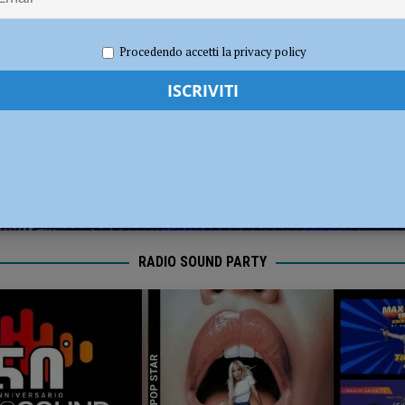
ia 295 mila euro per rendere le strade più sicure
ATTUALITÀ
 2022
Carlofilippo Vardelli
Notizie
,
Sport
,
Volley
Procedendo accetti la privacy policy
RADIO SOUND PARTY