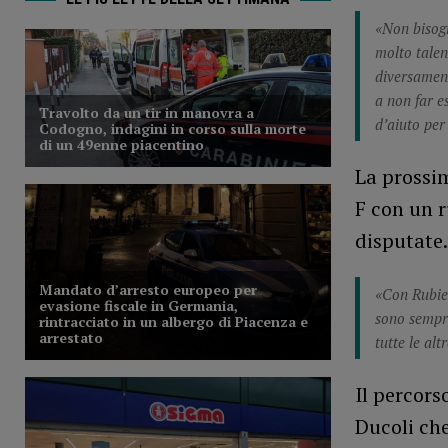
«Non bisogn
molto talen
diversament
a non far e
d’aiuto per
La prossim
F con un r
disputate.
«Con Rubier
sono sempre
tutte le alt
Il percors
Ducoli che