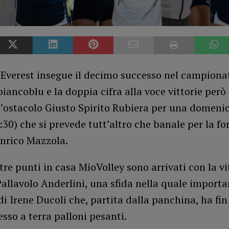
Everest insegue il decimo successo nel campionat
 biancoblu e la doppia cifra alla voce vittorie però 
’ostacolo Giusto Spirito Rubiera per una domenic
7:30) che si prevede tutt’altro che banale per la f
Enrico Mazzola.
 tre punti in casa MioVolley sono arrivati con la vi
Pallavolo Anderlini, una sfida nella quale importa
di Irene Ducoli che, partita dalla panchina, ha fin
so a terra palloni pesanti.