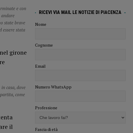
erminate e con
RICEVI VIA MAIL LE NOTIZIE DI PIACENZA
a andare
mo state brave
Nome
d essere stata
Cognome
nel girone
re
Email
Numero WhatsApp
 in casa, dove
 partita, come
Professione
tenta
re il
Fascia di età