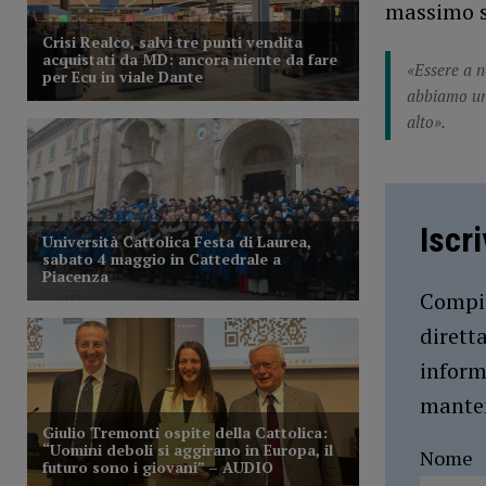
massimo s
«Essere a n
abbiamo un’
alto».
Iscr
Compil
dirett
inform
manten
Nome