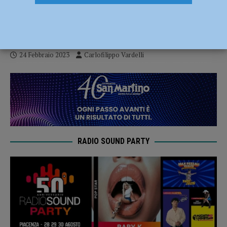
trasferta a Bologna, Fizzotti: “La strada è
ancora lunga”
24 Febbraio 2023
Carlofilippo Vardelli
RADIO SOUND PARTY