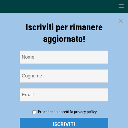
×
Iscriviti per rimanere
aggiornato!
HOME
NOTIZIE
Volley, Serie B2 – Fumara Everest in
Procedendo accetti la privacy policy
trasferta a Bologna, Fizzotti: “La strada è ancora lunga”
Volley, Serie B2 – Fumara Everest in