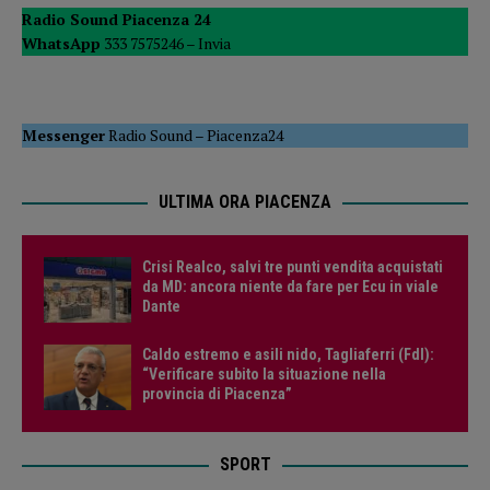
Radio Sound Piacenza 24
WhatsApp
333 7575246 –
Invia
Messenger
Radio Sound
–
Piacenza24
ULTIMA ORA PIACENZA
Crisi Realco, salvi tre punti vendita acquistati
da MD: ancora niente da fare per Ecu in viale
Dante
Caldo estremo e asili nido, Tagliaferri (FdI):
“Verificare subito la situazione nella
provincia di Piacenza”
SPORT