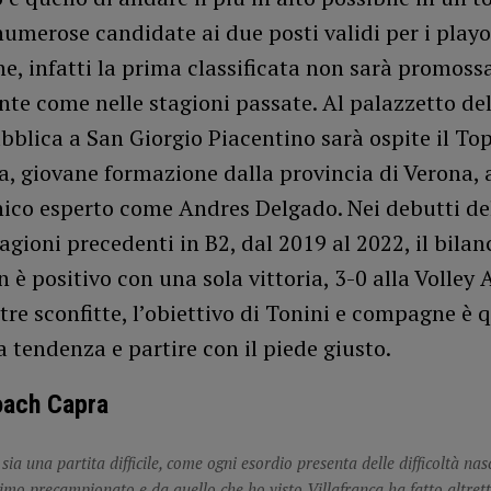
umerose candidate ai due posti validi per i playo
, infatti la prima classificata non sarà promoss
te come nelle stagioni passate. Al palazzetto del
bblica a San Giorgio Piacentino sarà ospite il Top
a, giovane formazione dalla provincia di Verona, 
nico esperto come Andres Delgado. Nei debutti de
agioni precedenti in B2, dal 2019 al 2022, il bilan
 è positivo con una sola vittoria, 3-0 alla Volle
re sconfitte, l’obiettivo di Tonini e compagne è q
la tendenza e partire con il piede giusto.
oach Capra
sia una partita difficile, come ogni esordio presenta delle difficoltà n
timo precampionato e da quello che ho visto Villafranca ha fatto altret