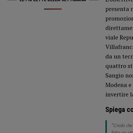
presenta n
promozione
direttamen
viale Repu
Villafranc
da un tec
quattro st
Sangio non
Modena e t
invertire 
Spiega c
“Credo che 
fatto un ot