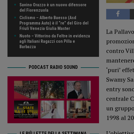
Savino Orazzo è un nuovo difensore
del Fiorenzuola
Ciclismo – Alberto Baesso (Asd
Programma Auto) è il “re” del Giro del
Friuli Venezia Giulia Master
La Pallavo
Nuoto – Vittorino da Feltre in evidenza
promozione
agli Italiani Ragazzi con Pilla e
Barbazza
contro Vil
mantenere 
PODCAST RADIO SOUND
‘puri’ eff
Swamy Sang
entry sono
centrale C
un gruppo 
1998 al 20
L’obiettiv
LE PIÙ LETTE DELLA SETTIMANA