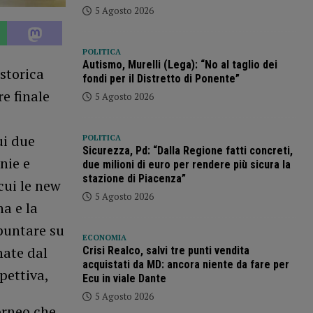
5 Agosto 2026
POLITICA
Autismo, Murelli (Lega): “No al taglio dei
 storica
fondi per il Distretto di Ponente”
e finale
5 Agosto 2026
ui due
POLITICA
Sicurezza, Pd: “Dalla Regione fatti concreti,
nie e
due milioni di euro per rendere più sicura la
stazione di Piacenza”
cui le new
5 Agosto 2026
na e la
 puntare su
ECONOMIA
nate dal
Crisi Realco, salvi tre punti vendita
acquistati da MD: ancora niente da fare per
pettiva,
Ecu in viale Dante
5 Agosto 2026
torneo che