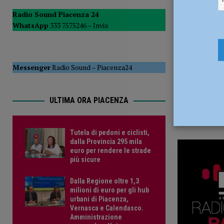
6 Ottobre 
POLITICA
Radio Sound Piacenza 24
WhatsApp
333 7575246 –
Invia
[ 5 Agosto 2026 ]
Caldo estremo e asili nido, Tagliaferri (F
Messenger
Radio Sound
–
Piacenza24
ULTIMA ORA PIACENZA
Tutela di pedoni e ciclisti,
dalla Provincia 295 mila
euro per rendere le strade
più sicure
Dalla Regione oltre 1,3
milioni di euro per gli hub
urbani di Piacenza,
Vernasca e Calendasco.
Amministrazione