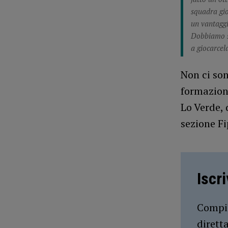
squadra gio
un vantaggi
Dobbiamo sv
a giocarcel
Non ci son
formazioni
Lo Verde, 
sezione F
Iscr
Compil
dirett