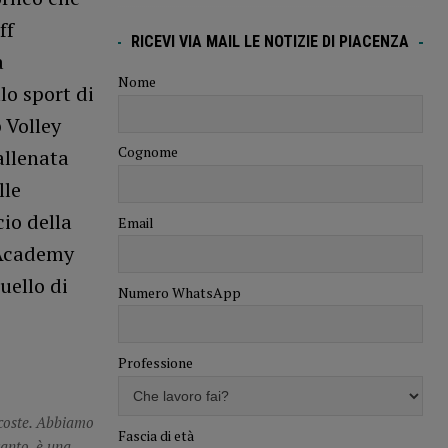
ff
RICEVI VIA MAIL LE NOTIZIE DI PIACENZA
a
Nome
lo sport di
 Volley
Cognome
allenata
lle
cio della
Email
y Academy
uello di
Numero WhatsApp
Professione
ascoste. Abbiamo
Fascia di età
tanto, è una