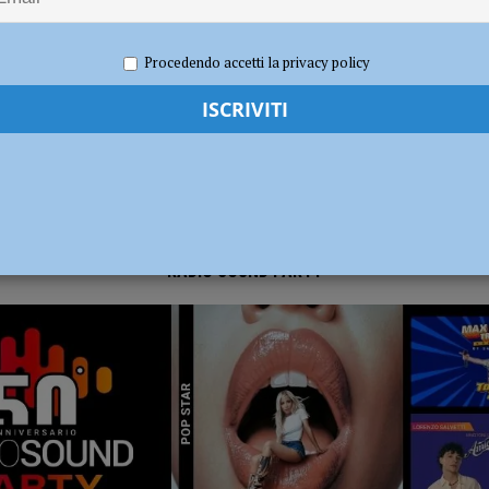
2023
Carlofilippo Vardelli
Notizie
,
Sport
,
Volley
dI): “Verificare subito la situazione nella provincia di Piacenza”
POLITICA
Procedendo accetti la privacy policy
RADIO SOUND PARTY