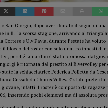
lo San Giorgio, dopo aver sfiorato il sogno di una
 in B1 la scorsa stagione, arrivando al triangolar
la Cortese e Uiv Pavia, durante l’estate ha voluto
il blocco del roster con solo quattro innesti di c
ettivi, perché Lunardini è stata promossa dal giova
iorgi è ritornata dal prestito al Rivervolley per 
 state la schiacciatrice Federica Polletta da Cese
hiara Cossali da Chorus Volley. E’ stato preferito
giovane, infatti il roster è composto da ragazze 
06, inserendo pochi elementi ma di assoluta pros
o è quello di andare il più in alto possibile in un 