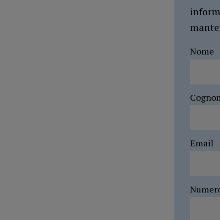
inform
manten
Nome
Cogno
Email
Numer