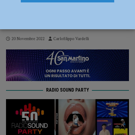
Volley, Serie B2 – La striscia d’oro della
Rossetti Market Conad si interrompe a
Reggio Emilia: festeggia l’Arbor (3-0)
20 Novembre 2022
Carlofilippo Vardelli
RADIO SOUND PARTY