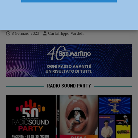
coach Botti: la Gas Sales Piacenza passa
3-1 a Trento
8 Gennaio 2023
Carlofilippo Vardelli
RADIO SOUND PARTY