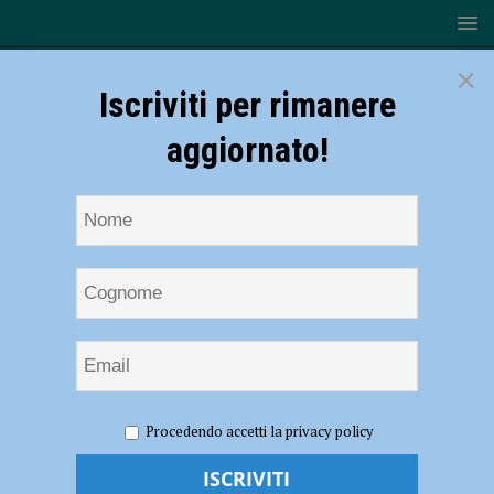
×
Iscriviti per rimanere
aggiornato!
HOME
NOTIZIE
Volley, Superlega – Buona la prima per
Procedendo accetti la privacy policy
coach Botti: la Gas Sales Piacenza passa 3-1 a Trento
Volley, Superlega – Buona la prima per