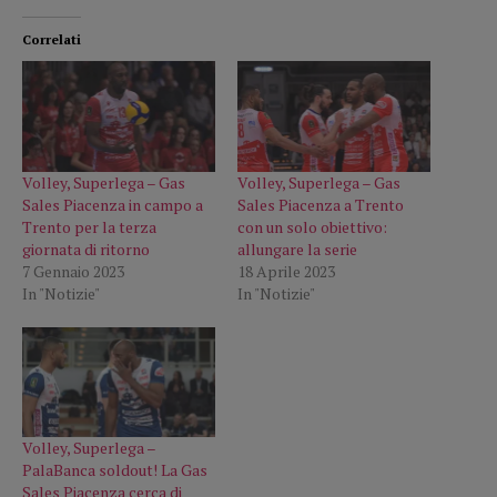
Correlati
Volley, Superlega – Gas
Volley, Superlega – Gas
Sales Piacenza in campo a
Sales Piacenza a Trento
Trento per la terza
con un solo obiettivo:
giornata di ritorno
allungare la serie
7 Gennaio 2023
18 Aprile 2023
In "Notizie"
In "Notizie"
Volley, Superlega –
PalaBanca soldout! La Gas
Sales Piacenza cerca di