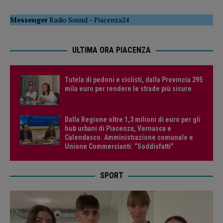
Messenger
Radio Sound
–
Piacenza24
ULTIMA ORA PIACENZA
Tutela di pedoni e ciclisti, dalla Provincia 295
mila euro per rendere le strade più sicure
Dalla Regione oltre 1,3 milioni di euro per gli
hub urbani di Piacenza, Vernasca e
Calendasco. Amministrazione comunale e
Unione Commercianti: “Soddisfatti”
SPORT