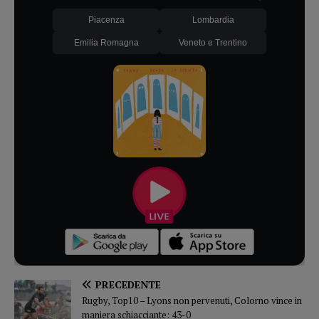
Piacenza
Lombardia
Emilia Romagna
Veneto e Trentino
PRECEDENTE
Rugby, Top10 – Lyons non pervenuti, Colorno vince in
maniera schiacciante: 43-0