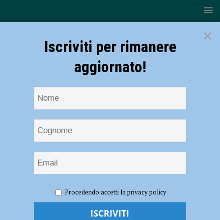
×
Iscriviti per rimanere
aggiornato!
HOME
NOTIZIE
ATTUALITÀ
Celebrazioni dei 500
Procedendo accetti la privacy policy
anni di Santa Maria di Campagna, sabato il convegno internazionale
con dieci studiosi