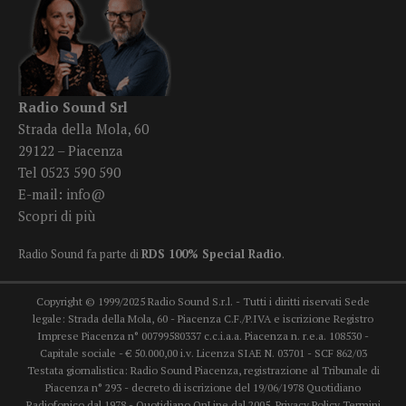
Radio Sound Srl
Strada della Mola, 60
29122 – Piacenza
Tel 0523 590 590
E-mail:
info@
Scopri di più
Radio Sound fa parte di
RDS 100% Special Radio
.
Copyright © 1999/2025 Radio Sound S.r.l. - Tutti i diritti riservati Sede
legale: Strada della Mola, 60 - Piacenza C.F./P.IVA e iscrizione Registro
Imprese Piacenza n° 00799580337 c.c.i.a.a. Piacenza n. r.e.a. 108530 -
Capitale sociale - € 50.000,00 i.v. Licenza SIAE N. 03701 - SCF 862/03
Testata giornalistica: Radio Sound Piacenza, registrazione al Tribunale di
Piacenza n° 293 - decreto di iscrizione del 19/06/1978 Quotidiano
Radiofonico dal 1978 - Quotidiano OnLine dal 2005.
Privacy Policy
Termini