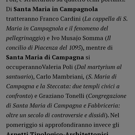
Di
S
anta
M
aria in
C
ampagnola
tratteranno Franco Cardini (
La cappella di S.
Maria in Campagnola e il fenomeno del
pellegrinaggio
) e Ivo Musajo Somma (
Il
concilio di Piacenza del 1095
), mentre di
S
anta
Maria di Campagna
si
occuperannoValeria Poli (
Dal martyrium al
santuario
), Carlo Mambriani
,
(
S. Maria di
Campagna e la Steccata: due templi civici a
confronto
) e Graziano Tonelli (
Congregazione
di Santa Maria di Campagna e Fabbriceria:
oltre un secolo di controversie e dissidi
). Nel
pomeriggio si approfondiranno invece gli
Aspetti Tipologico-Architettonici