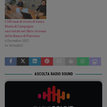
I 500 anni di storia di Santa
Maria di Campagna
raccontati nel libro strenna
della Banca di Piacenza
6 Dicembre 2022
In "Attualità"
ASCOLTA RADIO SOUND