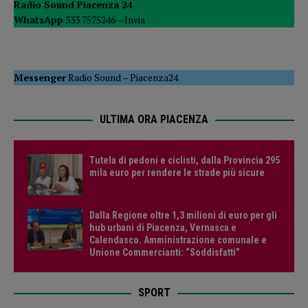
Radio Sound Piacenza 24
WhatsApp
333 7575246 –
Invia
Messenger
Radio Sound
–
Piacenza24
ULTIMA ORA PIACENZA
Tutela di pedoni e ciclisti, dalla Provincia 295
mila euro per rendere le strade più sicure
Dalla Regione oltre 1,3 milioni di euro per gli
hub urbani di Piacenza, Vernasca e
Calendasco. Amministrazione comunale e
Unione Commercianti: “Soddisfatti”
SPORT