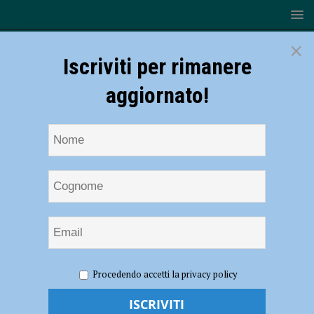
×
Iscriviti per rimanere
aggiornato!
HOME
NOTIZIE
SPORT
CALCIO
Punti di
Procedendo accetti la privacy policy
vista: “Un passo indietro che ci sta”. L’analisi di Andrea Amorini dopo
Pistoiese-Piacenza – AUDIO