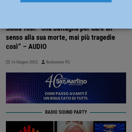
Uccisa insieme al suo Daniele da un
conducente ubriaco, nasce l’associazione
Sonia Tosi: “Una battaglia per dare un
senso alla sua morte, mai più tragedie
così” – AUDIO
16 Giugno 2022
Redazione FG
RADIO SOUND PARTY