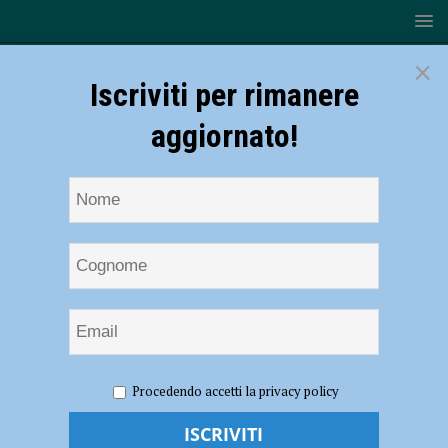
×
Iscriviti per rimanere
aggiornato!
HOME
NOTIZIE
ATTUALITÀ
Uccisa insieme al suo
Procedendo accetti la privacy policy
Daniele da un conducente ubriaco, nasce l’associazione Sonia Tosi:
“Una battaglia per dare un senso alla sua morte, mai più tragedie così”
– AUDIO