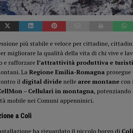
sione più stabile e veloce per cittadine, cittadin
er migliorare la qualità della vita di chi vive e la
 e rafforzare
l’attrattività produttiva e turist
ontani. La
Regione Emilia-Romagna
prosegue i
ontro il
digital divide
nelle
aree montane
con i
CellMon – Cellulari in montagna
, potenziando 
ità mobile nei Comuni appenninici.
zione a Coli
nstallazione ha riguardato il piccolo borgo di
Col