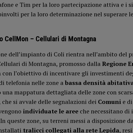
one e Tim per la loro partecipazione attiva e i s
nvolti per la loro determinazione nel superare le
to CellMon – Cellulari di Montagna
one dell’impianto di Coli rientra nell’ambito del 
ellulari di Montagna, promosso dalla
Regione E
a
con l’obiettivo di incentivare gli investimenti de
di telefonia nelle zone a
bassa densità abitativ
o una mappatura dettagliata delle zone con scars
 che si avvale delle segnalazioni dei
Comuni
e di
 vengono
individuate le aree
che necessitano di 
. In queste zone, su terreni messi a disposizione 
nstallati
tralicci collegati alla rete Lepida
, resi