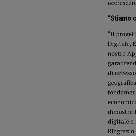
accrescere
“Stiamo c
“Il proget
Digitale,
nostro Ap
garantendo
di accesso
geografica
fondament
economico
dimostra 
digitale e
Ringrazio 