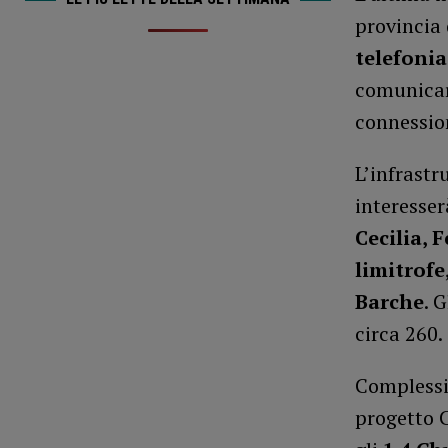
provincia
telefoni
comunicar
connession
L’infrastr
interesser
Cecilia, 
limitrofe
Barche
. 
circa 260.
Compless
progetto 