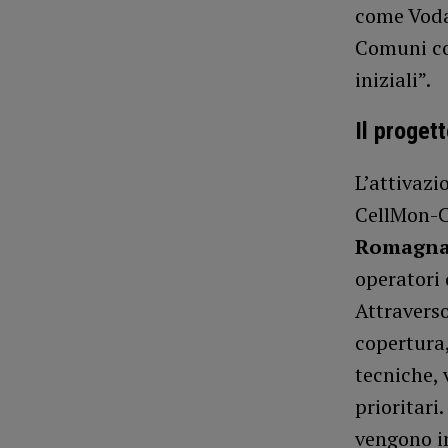
come Vodaf
Comuni coi
iniziali”.
Il proget
L’attivazi
CellMon-C
Romagn
operatori 
Attravers
copertura,
tecniche,
prioritari
vengono i