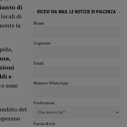
ianto di
RICEVI VIA MAIL LE NOTIZIE DI PIACENZA
locali di
Nome
mente la
Cognome
pida,
ana,
Email
azioni
ldi e
Numero WhatsApp
nto sono
Professione
’ambito del
uperano
Fascia di età