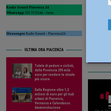
POLITICA
Radio Sound Piacenza 24
WhatsApp
333 7575246 –
Invia
[ 5 Agosto 2026 ]
Caldo estremo e asili nido, Tagliaferri (F
28 Febbrai
Messenger
Radio Sound
–
Piacenza24
ULTIMA ORA PIACENZA
Tutela di pedoni e ciclisti,
dalla Provincia 295 mila
euro per rendere le strade
più sicure
Dalla Regione oltre 1,3
milioni di euro per gli hub
urbani di Piacenza,
Vernasca e Calendasco.
Amministrazione