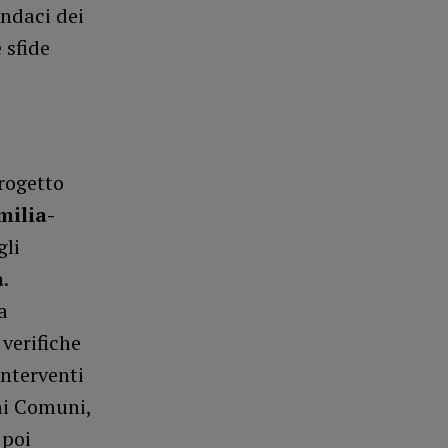
indaci dei
 sfide
progetto
milia-
gli
a
.
a
 verifiche
interventi
dai Comuni,
 poi