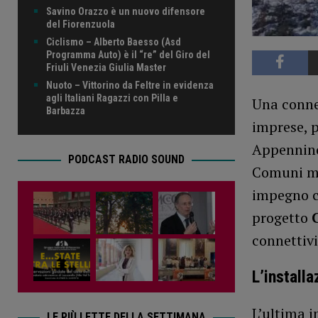
Savino Orazzo è un nuovo difensore
del Fiorenzuola
Ciclismo – Alberto Baesso (Asd
Programma Auto) è il “re” del Giro del
Friuli Venezia Giulia Master
Nuoto – Vittorino da Feltre in evidenza
agli Italiani Ragazzi con Pilla e
Una connes
Barbazza
imprese, p
Appennino
PODCAST RADIO SOUND
Comuni m
impegno c
progetto
connettiv
L’installa
L’ultima i
LE PIÙ LETTE DELLA SETTIMANA