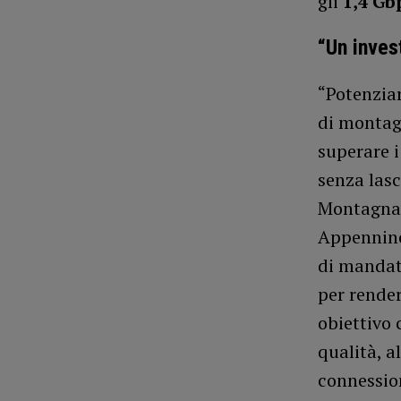
gli
1,4 Gb
“Un inve
“Potenziar
di montag
superare i 
senza lasc
Montagna
Appennino
di mandato
per render
obiettivo 
qualità, a
connession