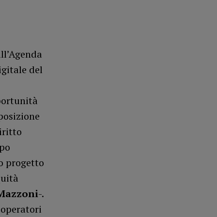
all’Agenda
gitale del
portunità
posizione
iritto
ppo
o progetto
quità
Mazzoni
-.
 operatori