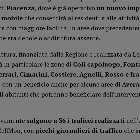
 di
Piacenza
, dove è già operativo
un nuovo imp
a mobile
che consentirà ai residenti e alle attività 
e con maggiore facilità, in aree dove precedente
e era debole o addirittura assente.
uttura, finanziata dalla Regione e realizzata da Le
à in particolare le zone di
Coli capoluogo, Font
Ferrari, Cimarini, Costiere, Agnelli, Rosso e fr
, con un beneficio anche per alcune aree di
Avera
Gli abitanti che potranno beneficiare dell’interve
ivamente
salgono a 36 i tralicci realizzati
nell
CellMon, con
picchi giornalieri di traffico
che s