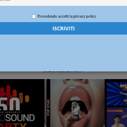
023
Redazione FG
Cronaca Piacenza
dI): “Verificare subito la situazione nella provincia di Piacenza”
POLITICA
Procedendo accetti la privacy policy
RADIO SOUND PARTY