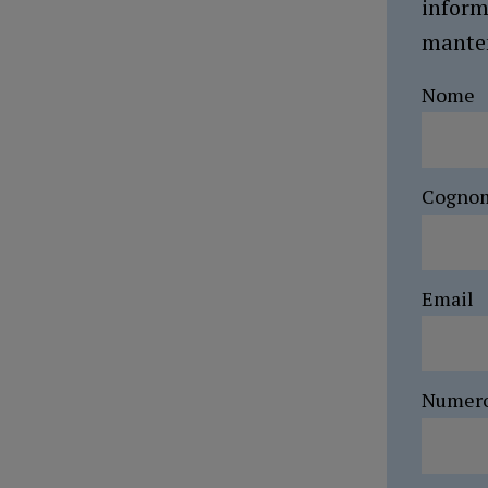
inform
manten
Nome
Cogno
Email
Numer