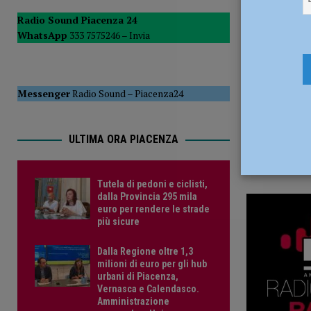
1 Luglio 2
POLITICA
Radio Sound Piacenza 24
WhatsApp
333 7575246 –
Invia
[ 5 Agosto 2026 ]
Caldo estremo e asili nido, Tagliaferri (F
Messenger
Radio Sound
–
Piacenza24
ULTIMA ORA PIACENZA
Tutela di pedoni e ciclisti,
dalla Provincia 295 mila
euro per rendere le strade
più sicure
Dalla Regione oltre 1,3
milioni di euro per gli hub
urbani di Piacenza,
Vernasca e Calendasco.
Amministrazione