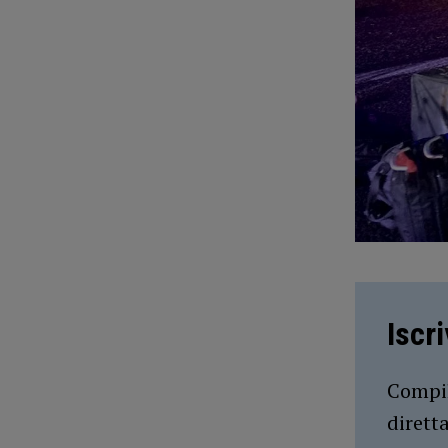
Iscr
Compil
dirett