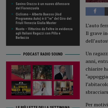
Savino Orazzo è un nuovo difensore
del Fiorenzuola
Ciclismo – Alberto Baesso (Asd
Programma Auto) è il “re” del Giro del
Friuli Venezia Giulia Master
L’auto fer
Nuoto – Vittorino da Feltre in evidenza
Il grave i
agli Italiani Ragazzi con Pilla e
Barbazza
dell’autos
Un ragazzo
PODCAST RADIO SOUND
anni, entr
chiarire ha
“appoggiat
l’abitacol
sbracciars
Per motivi
LE PIÙ LETTE DELLA SETTIMANA