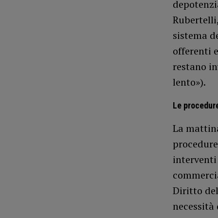
depotenzia
Rubertelli
sistema de
offerenti 
restano in
lento»).
Le procedure
La mattina
procedure 
interventi
commercial
Diritto de
necessità 