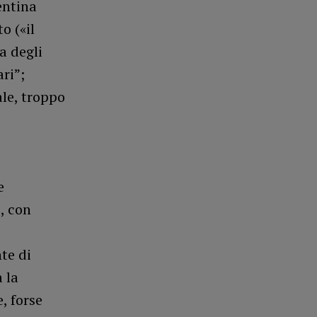
entina
o («il
a degli
ri”;
ale, troppo
e
), con
te di
a la
, forse