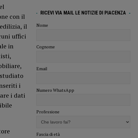
el
RICEVI VIA MAIL LE NOTIZIE DI PIACENZA
one con il
Nome
ilizia, il
uni uffici
ale in
Cognome
isti,
biliare,
Email
 studiato
seriti i
Numero WhatsApp
are i dati
ibile
Professione
tore
Fascia di età