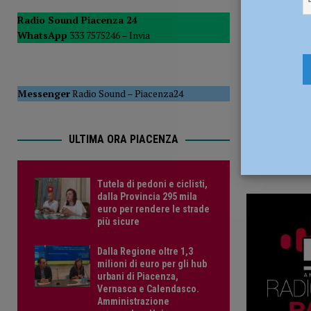
28 Giugno 
POLITICA
Radio Sound Piacenza 24
WhatsApp
333 7575246 –
Invia
[ 5 Agosto 2026 ]
Caldo estremo e asili nido, Tagliaferri (F
Messenger
Radio Sound
–
Piacenza24
ULTIMA ORA PIACENZA
Tutela di pedoni e ciclisti,
dalla Provincia 295 mila
euro per rendere le strade
più sicure
Dalla Regione oltre 1,3
milioni di euro per gli hub
urbani di Piacenza,
Vernasca e Calendasco.
Amministrazione