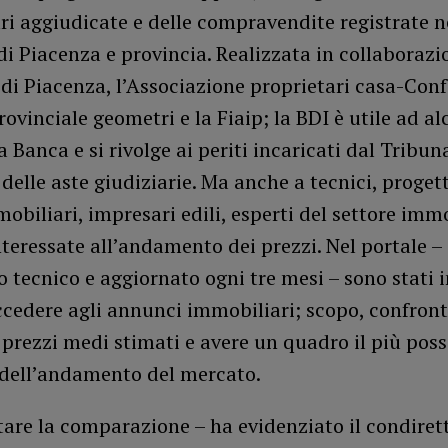
i aggiudicate e delle compravendite registrate n
 di Piacenza e provincia. Realizzata in collaborazi
di Piacenza, l’Associazione proprietari casa-Confed
rovinciale geometri e la Fiaip; la BDI è utile ad alc
la Banca e si rivolge ai periti incaricati dal Tribun
delle aste giudiziarie. Ma anche a tecnici, progett
obiliari, impresari edili, esperti del settore immo
teressate all’andamento dei prezzi. Nel portale –
io tecnico e aggiornato ogni tre mesi – sono stati in
ccedere agli annunci immobiliari; scopo, confront
i prezzi medi stimati e avere un quadro il più poss
dell’andamento del mercato.
itare la comparazione – ha evidenziato il condiret