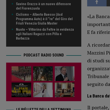
Savino Orazzo è un nuovo difensore
del Fiorenzuola
Ciclismo – Alberto Baesso (Asd
«La Banca
Programma Auto) è il “re” del Giro del
importanti
Friuli Venezia Giulia Master
Nuoto – Vittorino da Feltre in evidenza
E fa rifer
agli Italiani Ragazzi con Pilla e
Barbazza
A ricordar
Mazzini Pi
PODCAST RADIO SOUND
di studi s
organizzat
Tribunale 
seguito d
La Banca dat
Il portale,
LE PIÙ LETTE DELLA SETTIMANA