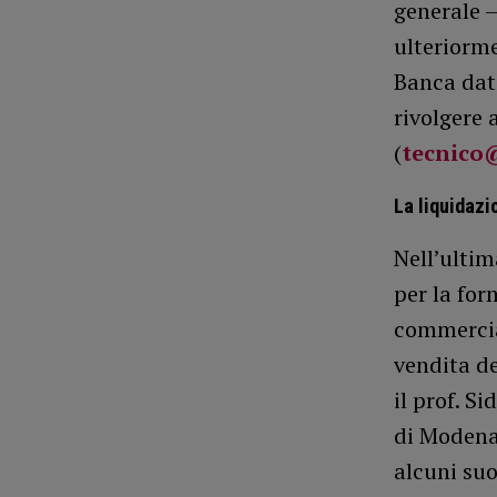
generale –
ulteriorme
Banca dati
rivolgere 
(
tecnico
La liquidazi
Nell’ultim
per la for
commercial
vendita de
il prof. S
di Modena
alcuni suo