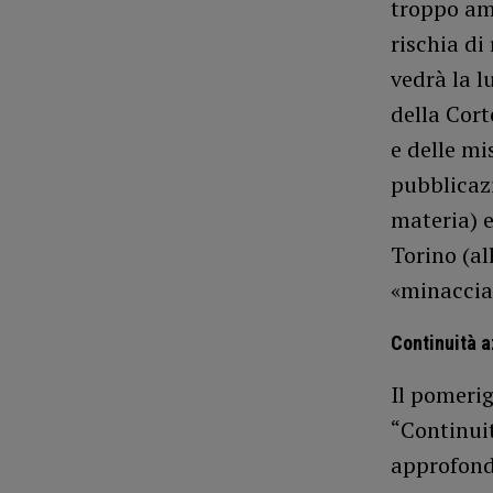
troppo am
rischia di
vedrà la l
della Cort
e delle mi
pubblicazi
materia) e
Torino (a
«minaccia»
Continuità a
Il pomerig
“Continuit
approfondi