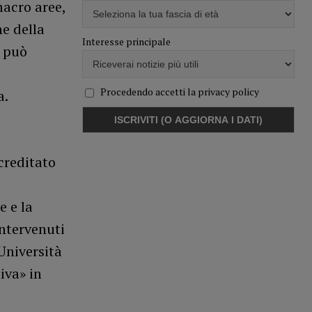
macro aree,
ne della
Interesse principale
i può
Procedendo accetti la privacy policy
a.
creditato
e e la
intervenuti
’Università
iva» in