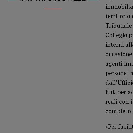
immobiliar
territorio
Tribunale 
Collegio p
interni al
occasione 
agenti imm
persone in
dall’Uffic
link per a
reali con 
completo 
«Per facil