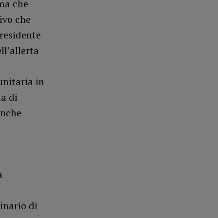
 ma che
tivo che
presidente
l’allerta
unitaria in
a di
anche
a
inario di