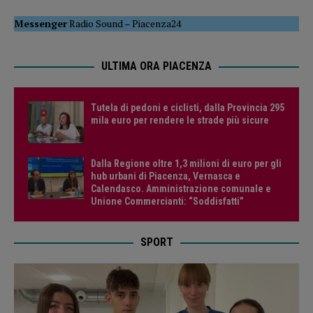
Messenger
Radio Sound
–
Piacenza24
ULTIMA ORA PIACENZA
Tutela di pedoni e ciclisti, dalla Provincia 295
mila euro per rendere le strade più sicure
Dalla Regione oltre 1,3 milioni di euro per gli
hub urbani di Piacenza, Vernasca e
Calendasco. Amministrazione comunale e
Unione Commercianti: “Soddisfatti”
SPORT