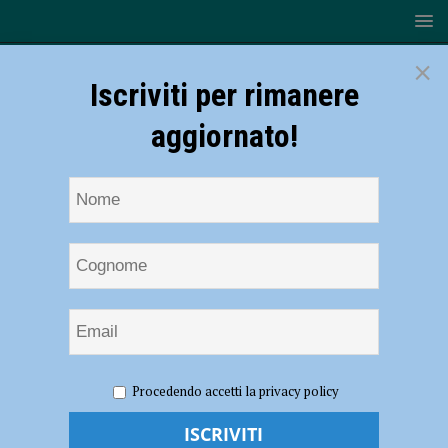
×
Iscriviti per rimanere
aggiornato!
HOME
NOTIZIE
CRONACA PIACENZA
Accendono
Procedendo accetti la privacy policy
un braciere per scaldarsi, intossicati genitori e figlio di 10 mesi
Accendono un braciere per scaldarsi,