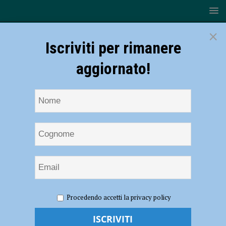
×
Iscriviti per rimanere
aggiornato!
HOME
NOTIZIE
SPORT
CALCIO
Procedendo accetti la privacy policy
Fiorenzuola-Triestina 0-3, i rossoneri sprofondano tra le mura amiche
del Pavesi – AUDIO