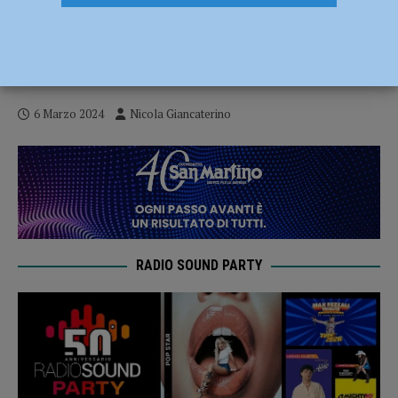
Fiorenzuola-Triestina 0-3, i rossoneri
sprofondano tra le mura amiche del
Pavesi – AUDIO
6 Marzo 2024
Nicola Giancaterino
RADIO SOUND PARTY