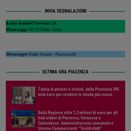
INVIA SEGNALAZIONI
Radio Sound Piacenza 24
WhatsApp
333 7575246 –
Invia
Messenger
Radio Sound
–
Piacenza24
ULTIMA ORA PIACENZA
Tutela di pedoni e ciclisti, dalla Provincia 295
mila euro per rendere le strade più sicure
Dalla Regione oltre 1,3 milioni di euro per gli
hub urbani di Piacenza, Vernasca e
Calendasco. Amministrazione comunale e
Unione Commercianti: “Soddisfatti”