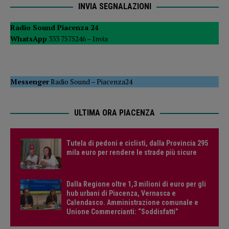
INVIA SEGNALAZIONI
Radio Sound Piacenza 24
WhatsApp
333 7575246 –
Invia
Messenger
Radio Sound
–
Piacenza24
ULTIMA ORA PIACENZA
Tutela di pedoni e ciclisti, dalla Provincia 295
mila euro per rendere le strade più sicure
Dalla Regione oltre 1,3 milioni di euro per gli
hub urbani di Piacenza, Vernasca e
Calendasco. Amministrazione comunale e
Unione Commercianti: “Soddisfatti”