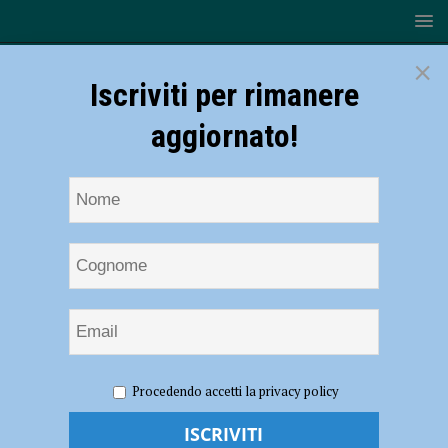
×
Iscriviti per rimanere
aggiornato!
HOME
NOTIZIE
EVENTI A PIACENZA
Chiude il
Procedendo accetti la privacy policy
Piacenza Jazz Fest e si apre la stagione autunnale del Milestone
Chiude il Piacenza Jazz Fest e si apre la