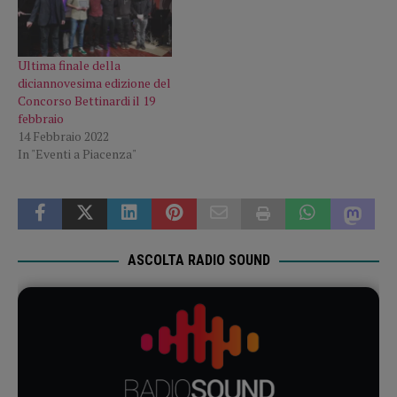
Ultima finale della
diciannovesima edizione del
Concorso Bettinardi il 19
febbraio
14 Febbraio 2022
In "Eventi a Piacenza"
ASCOLTA RADIO SOUND