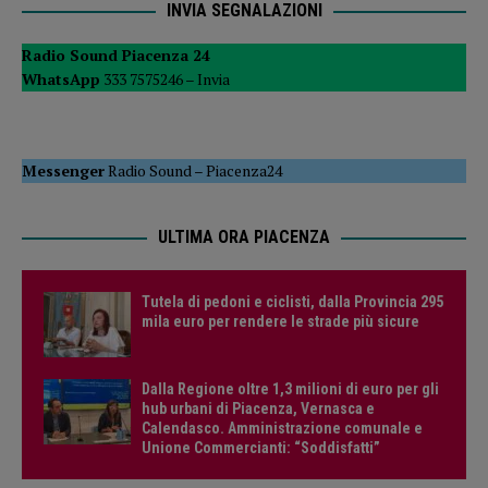
INVIA SEGNALAZIONI
Radio Sound Piacenza 24
WhatsApp
333 7575246 –
Invia
Messenger
Radio Sound
–
Piacenza24
ULTIMA ORA PIACENZA
Tutela di pedoni e ciclisti, dalla Provincia 295
mila euro per rendere le strade più sicure
Dalla Regione oltre 1,3 milioni di euro per gli
hub urbani di Piacenza, Vernasca e
Calendasco. Amministrazione comunale e
Unione Commercianti: “Soddisfatti”