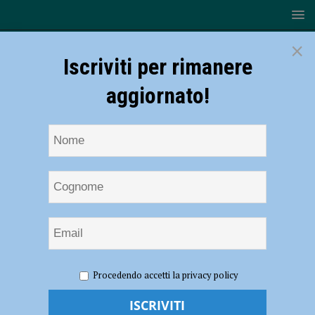
×
Iscriviti per rimanere
aggiornato!
HOME
NOTIZIE
CRONACA PIACENZA
Ruba
Procedendo accetti la privacy policy
telefono e portafogli al titolare di un bar e fugge, rintracciato e
bloccato: addosso aveva anche droga pronta allo spaccio