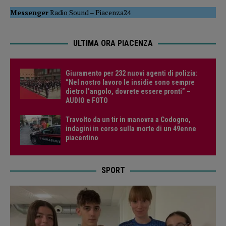
Messenger
Radio Sound
–
Piacenza24
ULTIMA ORA PIACENZA
Giuramento per 232 nuovi agenti di polizia:
“Nel nostro lavoro le insidie sono sempre
dietro l’angolo, dovrete essere pronti” –
AUDIO e FOTO
Travolto da un tir in manovra a Codogno,
indagini in corso sulla morte di un 49enne
piacentino
SPORT