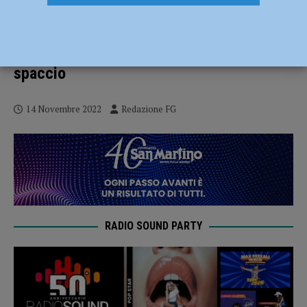
Ruba telefono e portafogli al titolare di un
bar e fugge, rintracciato e bloccato:
addosso aveva anche droga pronta allo
spaccio
14 Novembre 2022
Redazione FG
RADIO SOUND PARTY