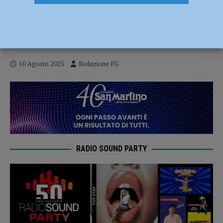
Nuove povertà e giovani, il Comune
scrive al vescovo Cevolotto dopo la visita
pastorale: “Impegno condiviso”
10 Agosto 2025
Redazione FG
RADIO SOUND PARTY