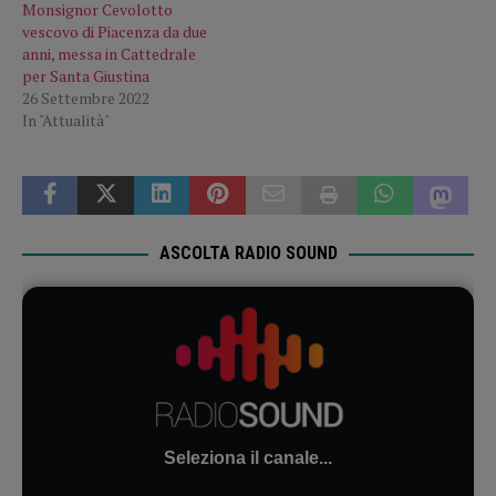
Monsignor Cevolotto
vescovo di Piacenza da due
anni, messa in Cattedrale
per Santa Giustina
26 Settembre 2022
In "Attualità"
ASCOLTA RADIO SOUND
Seleziona il canale...