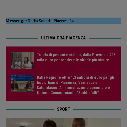
Messenger
Radio Sound
–
Piacenza24
ULTIMA ORA PIACENZA
Tutela di pedoni e ciclisti, dalla Provincia 295
mila euro per rendere le strade più sicure
Dalla Regione oltre 1,3 milioni di euro per gli
hub urbani di Piacenza, Vernasca e
Calendasco. Amministrazione comunale e
Unione Commercianti: “Soddisfatti”
SPORT