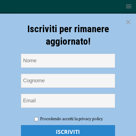
×
Iscriviti per rimanere
aggiornato!
HOME
NOTIZIE
ATTUALITÀ
Nuove povertà e
Procedendo accetti la privacy policy
giovani, il Comune scrive al vescovo Cevolotto dopo la visita
pastorale: “Impegno condiviso”