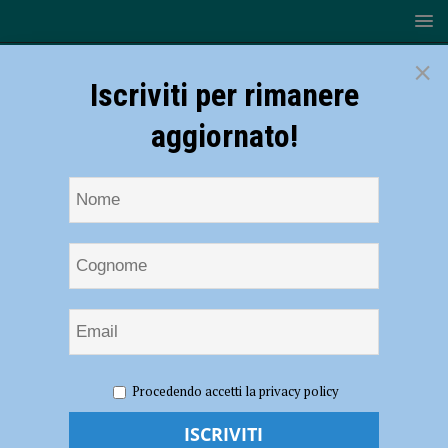
×
Iscriviti per rimanere
aggiornato!
HOME
NOTIZIE
ATTUALITÀ
Conte: “Chiusura di
Procedendo accetti la privacy policy
tutte le attività commerciali ad eccezione…” – IL DECRETO
Conte: “Chiusura di tutte le attività