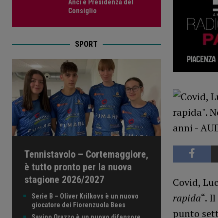
Anci e Presidenza del
Consiglio
SPORT
Tennistavolo – Cortemaggiore,
è tutto pronto per la nuova
stagione 2026/2027
Covid, Luc
rapida
“. I
Serie B – Oliver Krilkovs è un nuovo
giocatore dei Fiorenzuola Bees
punto set
Savino Orazzo è un nuovo difensore