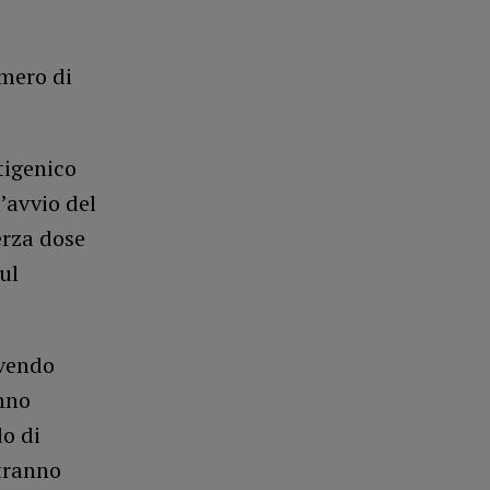
umero di
tigenico
l’avvio del
erza dose
ul
avendo
nno
do di
tranno