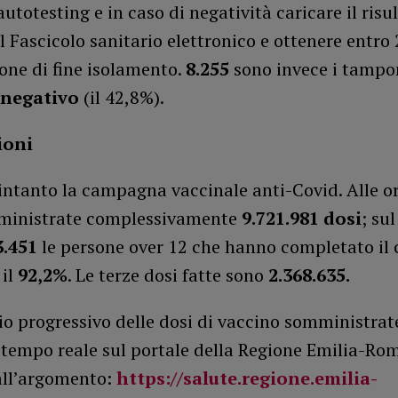
’autotesting e in caso di negatività caricare il risu
 Fascicolo sanitario elettronico e ottenere entro 
ione di fine isolamento.
8.255
sono invece i tampo
 negativo
(il 42,8%).
ioni
intanto la campagna vaccinale anti-Covid. Alle o
ministrate complessivamente
9.721.981 dosi
; sul
3.451
le persone over 12 che hanno completato il 
 il
92,2%
. Le terze dosi fatte sono
2.368.635.
io progressivo delle dosi di vaccino somministrat
n tempo reale sul portale della Regione Emilia-R
all’argomento:
https://salute.regione.emilia-