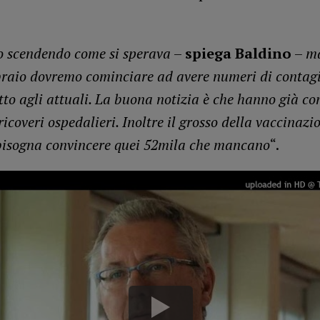
 scendendo come si sperava
–
spiega Baldino
–
ma
bbraio dovremo cominciare ad avere numeri di contag
tto agli attuali. La buona notizia è che hanno già c
ricoveri ospedalieri. Inoltre il grosso della vaccinazio
 bisogna convincere quei 52mila che mancano
“.