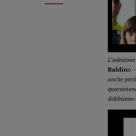
L’adesione
Baldin
o 
anche però
quarantena
dobbiamo a