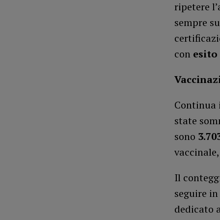
ripetere l
sempre sul
certificaz
con
esito
Vaccinaz
Continua 
state som
sono
3.70
vaccinale,
Il contegg
seguire i
dedicato 