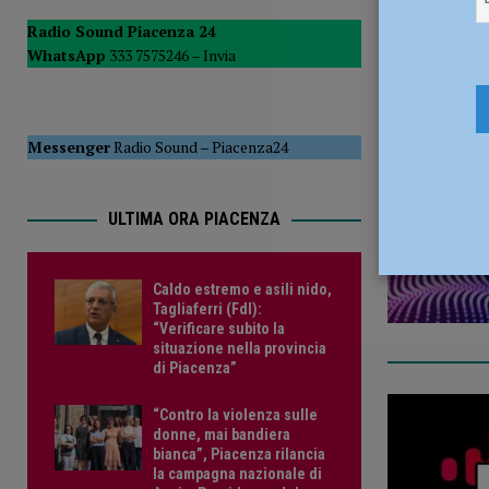
[ 5 Agosto 2026 ]
Tennistavolo – Cortemaggiore, è tutto p
Radio Sound Piacenza 24
anni –
WhatsApp
333 7575246 –
Invia
1 Febbraio
Messenger
Radio Sound
–
Piacenza24
ULTIMA ORA PIACENZA
Caldo estremo e asili nido,
Tagliaferri (FdI):
“Verificare subito la
situazione nella provincia
di Piacenza”
“Contro la violenza sulle
donne, mai bandiera
bianca”, Piacenza rilancia
la campagna nazionale di