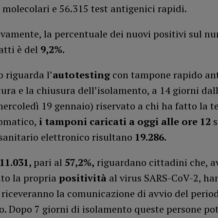
 molecolari e 56.315 test antigenici rapidi.
vamente, la percentuale dei nuovi positivi sul n
tti è del
9,2%.
 riguarda l’
autotesting
con tampone rapido an
tura e la chiusura dell’isolamento, a 14 giorni dal
mercoledì 19 gennaio) riservato a chi ha fatto la t
tomatico,
i tamponi caricati a oggi alle ore 12
s
sanitario elettronico risultano
19.286.
 11.031,
pari al
57,2%,
riguardano cittadini che, 
to la propria
positività
al virus SARS-CoV-2, ha
 riceveranno la comunicazione di avvio del perio
o. Dopo 7 giorni di isolamento queste persone po