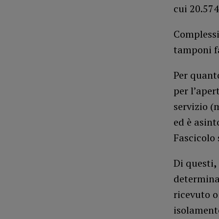
cui 20.574
Complessi
tamponi fa
Per quanto
per l’aper
servizio (
ed è asin
Fascicolo 
Di questi
,
determina
ricevuto o
isolament