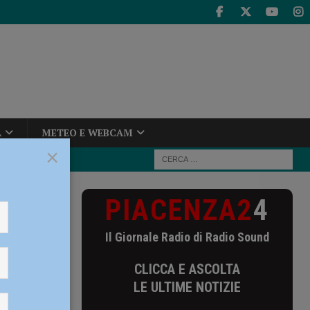
A
METEO E WEBCAM
×
PIACENZA2
4
i a Piacenza,
i – AUDIO
Il Giornale Radio di Radio Sound
enza,
CLICCA E ASCOLTA
LE ULTIME NOTIZIE
5-11