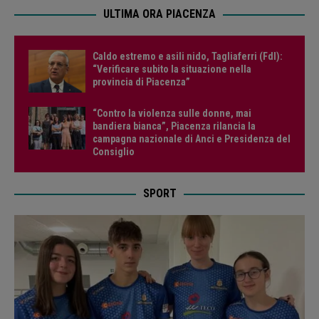
ULTIMA ORA PIACENZA
Caldo estremo e asili nido, Tagliaferri (FdI):
“Verificare subito la situazione nella
provincia di Piacenza”
“Contro la violenza sulle donne, mai
bandiera bianca”, Piacenza rilancia la
campagna nazionale di Anci e Presidenza del
Consiglio
SPORT