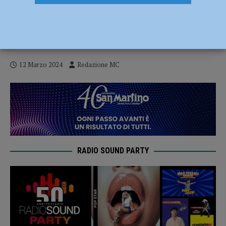
Creare, la terza edizione a Piacenza il 16
e 17 marzo apre le porte alla primavera –
AUDIO
12 Marzo 2024
Redazione MC
RADIO SOUND PARTY