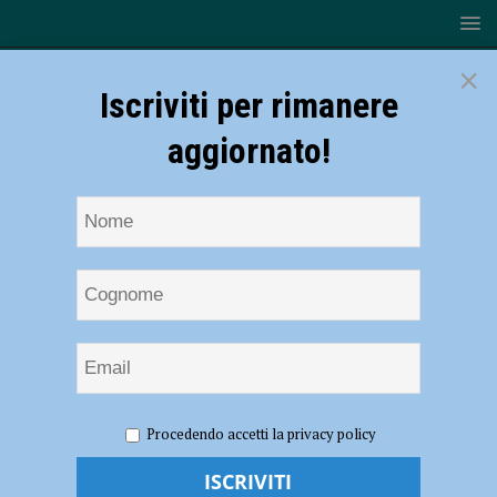
×
Iscriviti per rimanere
aggiornato!
HOME
NOTIZIE
EVENTI A PIACENZA
Creare, la
Procedendo accetti la privacy policy
terza edizione a Piacenza il 16 e 17 marzo apre le porte alla primavera
– AUDIO