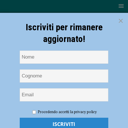
×
Iscriviti per rimanere
aggiornato!
HOME
NOTIZIE
CRONACA PIACENZA
Damia
Procedendo accetti la privacy policy
colpita con numerose coltellate, si attende l’interrogatorio del marito
Damia colpita con numerose coltellate, si