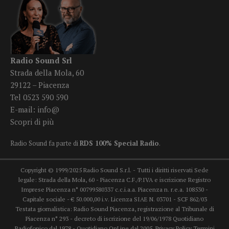
Radio Sound Srl
Strada della Mola, 60
29122 – Piacenza
Tel 0523 590 590
E-mail:
info@
Scopri di più
Radio Sound fa parte di
RDS 100% Special Radio
.
Copyright © 1999/2025 Radio Sound S.r.l. - Tutti i diritti riservati Sede
legale: Strada della Mola, 60 - Piacenza C.F./P.IVA e iscrizione Registro
Imprese Piacenza n° 00799580337 c.c.i.a.a. Piacenza n. r.e.a. 108530 -
Capitale sociale - € 50.000,00 i.v. Licenza SIAE N. 03701 - SCF 862/03
Testata giornalistica: Radio Sound Piacenza, registrazione al Tribunale di
Piacenza n° 293 - decreto di iscrizione del 19/06/1978 Quotidiano
Radiofonico dal 1978 - Quotidiano OnLine dal 2005.
Privacy Policy
Termini