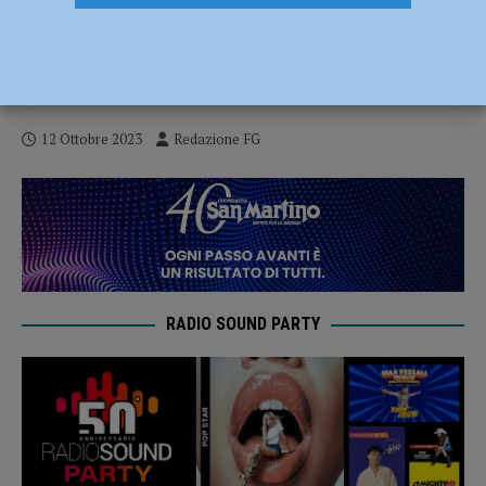
Aggressione in via Don Minzoni,
nell’appartamento trovata cocaina:
denunciato tunisino
12 Ottobre 2023
Redazione FG
RADIO SOUND PARTY