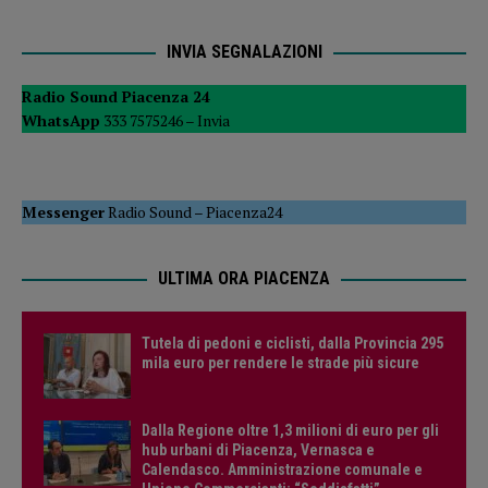
INVIA SEGNALAZIONI
Radio Sound Piacenza 24
WhatsApp
333 7575246 –
Invia
Messenger
Radio Sound
–
Piacenza24
ULTIMA ORA PIACENZA
Tutela di pedoni e ciclisti, dalla Provincia 295
mila euro per rendere le strade più sicure
Dalla Regione oltre 1,3 milioni di euro per gli
hub urbani di Piacenza, Vernasca e
Calendasco. Amministrazione comunale e