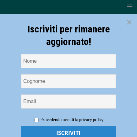
×
Iscriviti per rimanere
aggiornato!
HOME
NOTIZIE
CRONACA PIACENZA
Aggressione
Procedendo accetti la privacy policy
in via Don Minzoni, nell’appartamento trovata cocaina: denunciato
tunisino