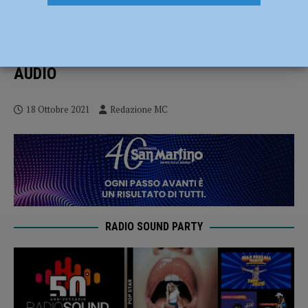
Difficoltà ad avere il Green Pass, De Rosa
(Ugl): “Diverse persone non hanno potuto
lavorare, richiederemo un risarcimento” –
AUDIO
18 Ottobre 2021
Redazione MC
RADIO SOUND PARTY