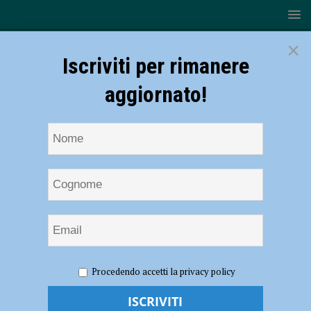
×
Iscriviti per rimanere
aggiornato!
HOME
NOTIZIE
ATTUALITÀ
Difficoltà ad avere il
Procedendo accetti la privacy policy
Green Pass, De Rosa (Ugl): “Diverse persone non hanno potuto
lavorare, richiederemo un risarcimento” – AUDIO