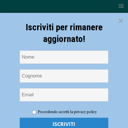
×
Iscriviti per rimanere
aggiornato!
HOME
NOTIZIE
ATTUALITÀ
Dighe e invasi, in
Procedendo accetti la privacy policy
cantiere opere per 43 milioni di euro
Dighe e invasi, in cantiere opere per 43