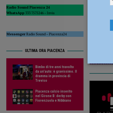
PIACENZA
Radio Sound Piacenza 24
WhatsApp
333 7575246 –
Invia
[ 6 Agosto 2026 ]
Bimbo di tre anni travolto da un’auto: è
22 Settemb
[ 6 Agosto 2026 ]
Piacenza calcio inserito nel Girone B: d
Messenger
Radio Sound
–
Piacenza24
ULTIMA ORA PIACENZA
Bimbo di tre anni travolto
da un’auto: è gravissimo. Il
dramma in provincia di
Treviso
Piacenza calcio inserito
nel Girone B: derby con
Fiorenzuola e Nibbiano