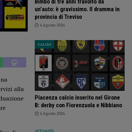
Bimbo di tre anni travolto da
un’auto: è gravissimo. Il dramma in
provincia di Treviso
6 Agosto 2026
CALCIO
una
vizi alla
Piacenza calcio inserito nel Girone
iduazione
B: derby con Fiorenzuola e Nibbiano
are
6 Agosto 2026
ATTUALITÀ