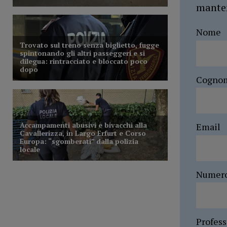
manten
Nome
Cogno
Email
Numer
Profes