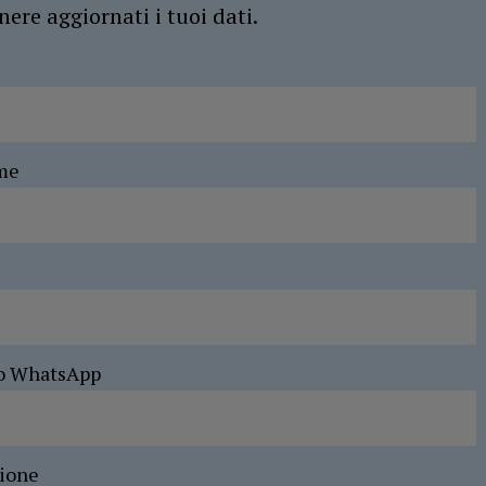
ere aggiornati i tuoi dati.
me
o WhatsApp
sione