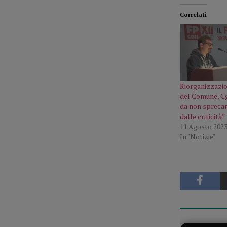
Correlati
Riorganizzazion
del Comune, Cg
da non sprecar
dalle criticità”
11 Agosto 202
In "Notizie"