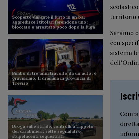
scolastico
territorio
Saranno or
con specif
sistema le
dell’Ordin
Iscr
Compil
dirett
inform