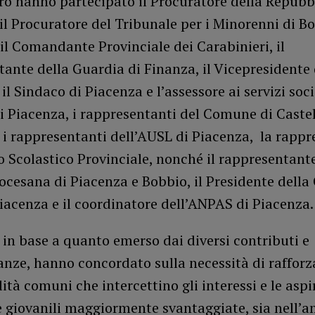
ro hanno partecipato il Procuratore della Repubb
il Procuratore del Tribunale per i Minorenni di Bo
il Comandante Provinciale dei Carabinieri, il
ante della Guardia di Finanza, il Vicepresidente 
 il Sindaco di Piacenza e l’assessore ai servizi soci
 Piacenza, i rappresentanti del Comune di Caste
 i rappresentanti dell’AUSL di Piacenza, la rapp
io Scolastico Provinciale, nonché il rappresentant
ocesana di Piacenza e Bobbio, il Presidente della
iacenza e il coordinatore dell’ANPAS di Piacenza.
, in base a quanto emerso dai diversi contributi e
nze, hanno concordato sulla necessità di rafforza
ità comuni che intercettino gli interessi e le aspi
e giovanili maggiormente svantaggiate, sia nell’