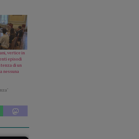
ani, vertice in
enti episodi
tenza di un
ma nessuna
enza"