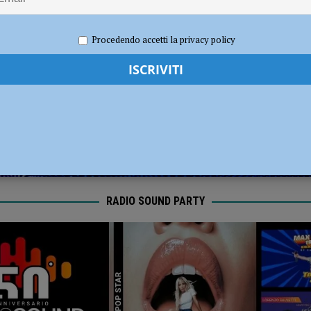
 gravissimo. Il dramma in provincia di Treviso
CRONACA PIACENZA
re 2022
Redazione FG
Attualità
Procedendo accetti la privacy policy
erby con Fiorenzuola e Nibbiano
CALCIO
RADIO SOUND PARTY