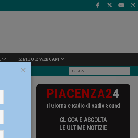
A
METEO E WEBCAM
×
PIACENZA2
4
 insieme:
Il Giornale Radio di Radio Sound
ni
CLICCA E ASCOLTA
 di
LE ULTIME NOTIZIE