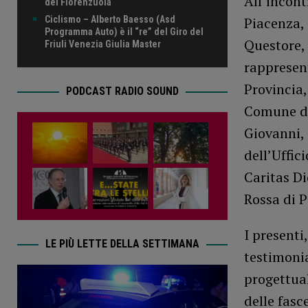
All’incont
del Fiorenzuola
Ciclismo – Alberto Baesso (Asd
Piacenza, 
Programma Auto) è il “re” del Giro del
Questore, 
Friuli Venezia Giulia Master
rappresent
Provincia,
PODCAST RADIO SOUND
Comune di
Giovanni,
dell’Uffic
Caritas Di
Rossa di P
I presenti
LE PIÙ LETTE DELLA SETTIMANA
testimonia
progettual
delle fasc