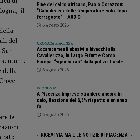
lica di
Fine del caldo africano, Paolo Corazzon:
logna, il
“Calo deciso delle temperature solo dopo
ferragosto” – AUDIO
6 Agosto 2026
della
ali del
CRONACA PIACENZA
Accampamenti abusivi e bivacchi alla
l San
Cavallerizza, in Largo Erfurt e Corso
resentante
Europa: “sgomberati” dalla polizia locale
e della
6 Agosto 2026
 Croce
ECONOMIA
A Piacenza imprese straniere ancora in
calo, flessione del 6,3% rispetto a un anno
fa
6 Agosto 2026
re le
razioni
RICEVI VIA MAIL LE NOTIZIE DI PIACENZA
ambito