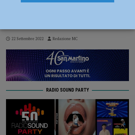
Luigi Lo Cascio, Giovanni Calcagno e
Vincenzo Pirrotta il 14 febbraio 2023 al
Teatro Municipale con “Gilgamesh”
22 Settembre 2022
Redazione MC
RADIO SOUND PARTY