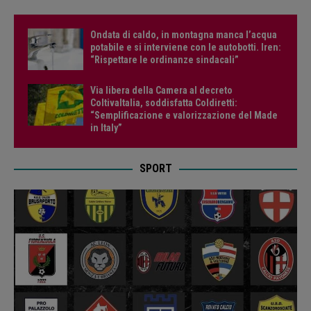
Ondata di caldo, in montagna manca l’acqua
potabile e si interviene con le autobotti. Iren:
“Rispettare le ordinanze sindacali”
Via libera della Camera al decreto
ColtivaItalia, soddisfatta Coldiretti:
“Semplificazione e valorizzazione del Made
in Italy”
SPORT