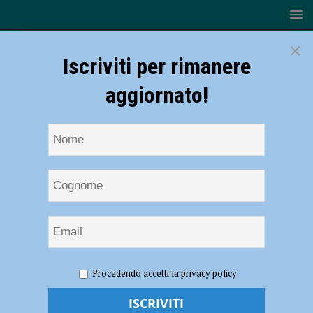
×
Iscriviti per rimanere
aggiornato!
HOME
NOTIZIE
EVENTI A PIACENZA
Luigi Lo
Procedendo accetti la privacy policy
Cascio, Giovanni Calcagno e Vincenzo Pirrotta il 14 febbraio 2023 al
Teatro Municipale con “Gilgamesh”