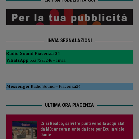
INVIA SEGNALAZIONI
Radio Sound Piacenza 24
WhatsApp
333 7575246 –
Invia
Messenger
Radio Sound
–
Piacenza24
ULTIMA ORA PIACENZA
Crisi Realco, salvi tre punti vendita acquistati
da MD: ancora niente da fare per Ecu in viale
Dante