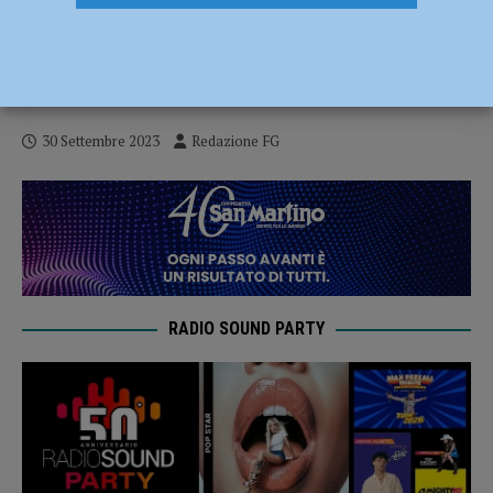
Conviveva col fratello positivo al Covid
ma venne sorpresa a Malpensa, donna a
processo per aver violato la quarantena
30 Settembre 2023
Redazione FG
RADIO SOUND PARTY