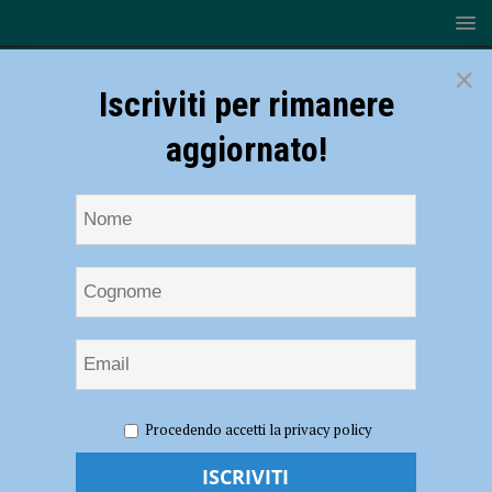
×
Iscriviti per rimanere
aggiornato!
HOME
NOTIZIE
CRONACA PIACENZA
Conviveva
Procedendo accetti la privacy policy
col fratello positivo al Covid ma venne sorpresa a Malpensa, donna a
processo per aver violato la quarantena