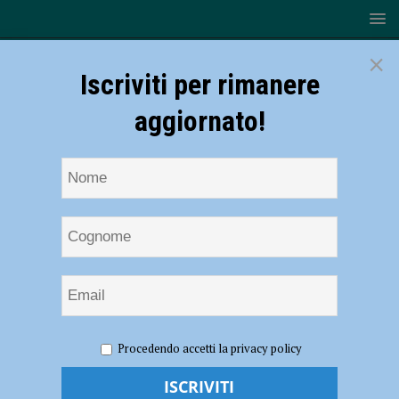
×
Iscriviti per rimanere
aggiornato!
HOME
NOTIZIE
EVENTI A PIACENZA
Donne in
Procedendo accetti la privacy policy
viaggio, musica e danza il 3 giugno in Piazza Cavalli
Donne in viaggio, musica e danza il 3