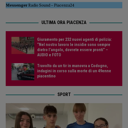
Messenger
Radio Sound
–
Piacenza24
ULTIMA ORA PIACENZA
Giuramento per 232 nuovi agenti di polizia:
“Nel nostro lavoro le insidie sono sempre
dietro l’angolo, dovrete essere pronti” –
AUDIO e FOTO
Travolto da un tir in manovra a Codogno,
indagini in corso sulla morte di un 49enne
piacentino
SPORT