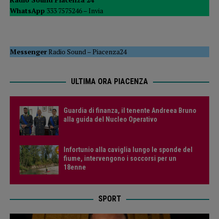
WhatsApp
333 7575246 –
Invia
Messenger
Radio Sound
–
Piacenza24
ULTIMA ORA PIACENZA
Guardia di finanza, il tenente Andreea Bruno
alla guida del Nucleo Operativo
Infortunio alla caviglia lungo le sponde del
fiume, intervengono i soccorsi per un
18enne
SPORT