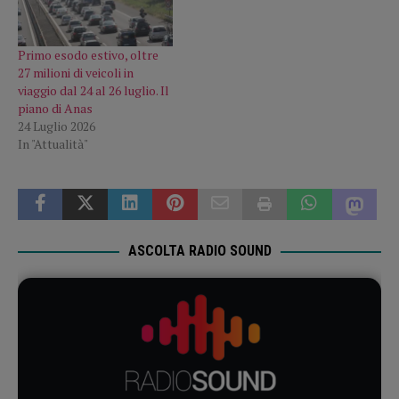
Primo esodo estivo, oltre
27 milioni di veicoli in
viaggio dal 24 al 26 luglio. Il
piano di Anas
24 Luglio 2026
In "Attualità"
ASCOLTA RADIO SOUND