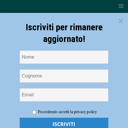
×
Iscriviti per rimanere
aggiornato!
HOME
NOTIZIE
CRONACA PIACENZA
Esodo
Procedendo accetti la privacy policy
estivo, bollino rosso il 29 e 30 luglio. Al via l’operazione ROADPOL
“Safe Holiday”, della Polizia Stradale di Piacenza